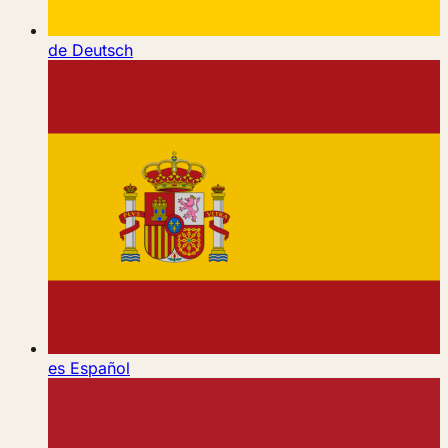
de
Deutsch
es
Español