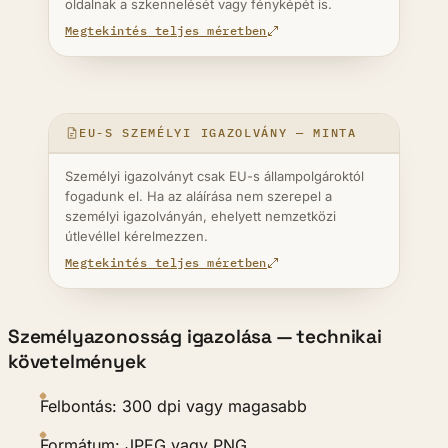
oldalnak a szkennelését vagy fényképét is.
Megtekintés teljes méretben
EU-S SZEMÉLYI IGAZOLVÁNY — MINTA
Személyi igazolványt csak EU-s állampolgároktól
fogadunk el. Ha az aláírása nem szerepel a
személyi igazolványán, ehelyett nemzetközi
útlevéllel kérelmezzen.
Megtekintés teljes méretben
Személyazonosság igazolása — technikai
követelmények
Felbontás: 300 dpi vagy magasabb
Formátum: JPEG vagy PNG