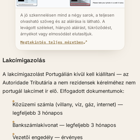
A jó szkennelésen mind a négy sarok, a teljesen
olvasható szöveg és az aláírása is látható. A
levágott széleket, hiányzó aláírást, tükröződést,
árnyékot vagy elmosódást elutasítjuk.
Megtekintés teljes méretben
Lakcímigazolás
A lakcímigazolást Portugálián kívül kell kiállítani — az
Autoridade Tributária a nem rezidensek kérelméhez nem
portugál lakcímet ír elő. Elfogadott dokumentumok:
Közüzemi számla (villany, víz, gáz, internet) —
legfeljebb 3 hónapos
Bankszámlakivonat — legfeljebb 3 hónapos
Vezetői engedély — érvényes