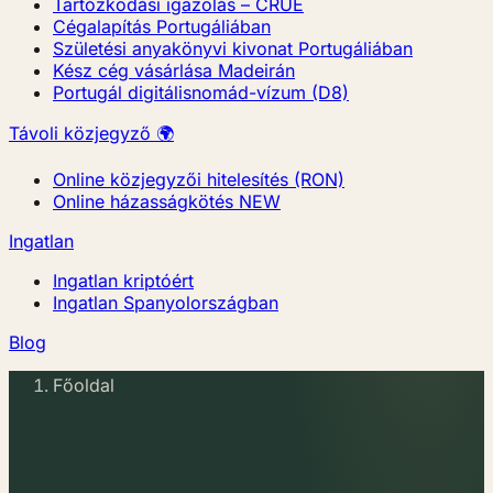
Tartózkodási igazolás – CRUE
Cégalapítás Portugáliában
Születési anyakönyvi kivonat Portugáliában
Kész cég vásárlása Madeirán
Portugál digitálisnomád-vízum (D8)
Távoli közjegyző 🌍
Online közjegyzői hitelesítés (RON)
Online házasságkötés
NEW
Ingatlan
Ingatlan kriptóért
Ingatlan Spanyolországban
Blog
Főoldal