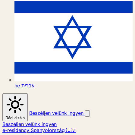
he
עברית
Beszéljen velünk ingyen
Régi dizájn
Beszéljen velünk ingyen
e-residency Spanyolország 🇪🇸