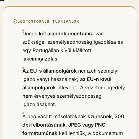
LEGFONTOSABB TUDNIVALÓK
Önnek
két alapdokumentumra
van
szüksége: személyazonosság igazolása és
egy Portugálián kívül kiállított
lakcímigazolás
.
Az EU-s állampolgárok
nemzeti személyi
igazolványt használnak;
az EU-n kívüli
állampolgárok
útlevelet. A vezetői engedély
nem
érvényes személyazonosság
igazolásaként.
A beolvasott másolatoknak
színesnek, 300
dpi felbontásúnak, JPEG vagy PNG
formátumúnak
kell lenniük, a dokumentum