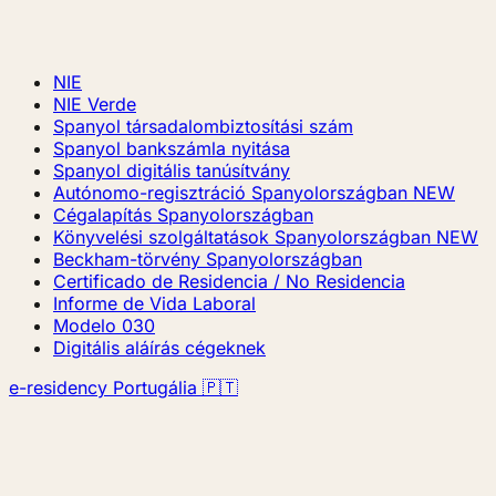
NIE
NIE Verde
Spanyol társadalombiztosítási szám
Spanyol bankszámla nyitása
Spanyol digitális tanúsítvány
Autónomo-regisztráció Spanyolországban
NEW
Cégalapítás Spanyolországban
Könyvelési szolgáltatások Spanyolországban
NEW
Beckham-törvény Spanyolországban
Certificado de Residencia / No Residencia
Informe de Vida Laboral
Modelo 030
Digitális aláírás cégeknek
e-residency Portugália 🇵🇹