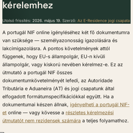
kérelemhez
Utolsó frissítés:
2026. május 19.
Szerző:
Az E-Residence jogi csapata
A portugál NIF online igényléséhez két fő dokumentumra
van szüksége — személyazonosság igazolására és
lakcímigazolásra. A pontos követelmények attól
függenek, hogy EU-s állampolgár, EU-n kívüli
állampolgár, vagy kiskorú nevében kérelmez-e. Ez az
útmutató a portugál NIF összes
dokumentumkövetelményét lefedi, az Autoridade
Tributária e Aduaneira (AT) és jogi csapatunk által
elfogadott formátumspecifikációkkal együtt. Ha a
dokumentumai készen állnak,
igényelheti a portugál NIF-
et
online — vagy kövesse a
részletes kérelmezési
útmutatót nem rezidensek számára
a teljes folyamathoz.