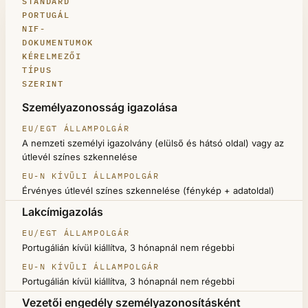
STANDARD
PORTUGÁL
NIF-
DOKUMENTUMOK
KÉRELMEZŐI
TÍPUS
SZERINT
DOKUMENTUM
Személyazonosság igazolása
EU/EGT ÁLLAMPOLGÁR
A nemzeti személyi igazolvány (elülső és hátsó oldal) vagy az
EU-N KÍVÜLI ÁLLAMPOLGÁR
útlevél színes szkennelése
Érvényes útlevél színes szkennelése (fénykép + adatoldal)
Lakcímigazolás
Portugálián kívül kiállítva, 3 hónapnál nem régebbi
Portugálián kívül kiállítva, 3 hónapnál nem régebbi
Vezetői engedély személyazonosításként