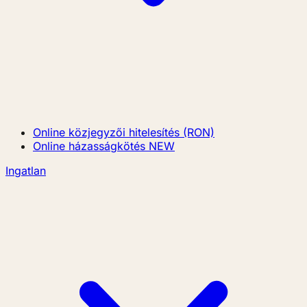
Online közjegyzői hitelesítés (RON)
Online házasságkötés
NEW
Ingatlan