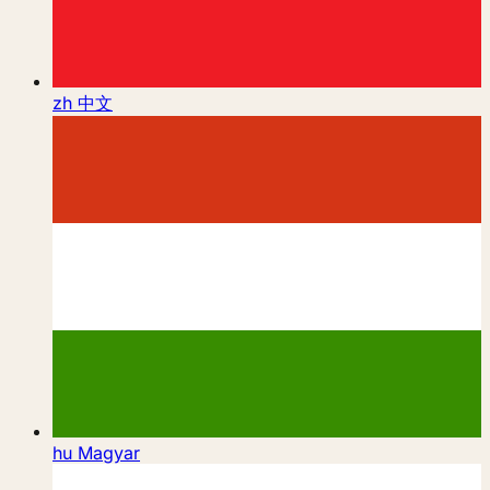
zh
中文
hu
Magyar