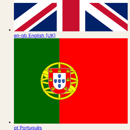
en-gb
English (UK)
pt
Português