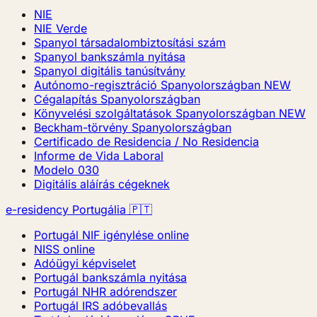
NIE
NIE Verde
Spanyol társadalombiztosítási szám
Spanyol bankszámla nyitása
Spanyol digitális tanúsítvány
Autónomo-regisztráció Spanyolországban
NEW
Cégalapítás Spanyolországban
Könyvelési szolgáltatások Spanyolországban
NEW
Beckham-törvény Spanyolországban
Certificado de Residencia / No Residencia
Informe de Vida Laboral
Modelo 030
Digitális aláírás cégeknek
e-residency Portugália 🇵🇹
Portugál NIF igénylése online
NISS online
Adóügyi képviselet
Portugál bankszámla nyitása
Portugál NHR adórendszer
Portugál IRS adóbevallás