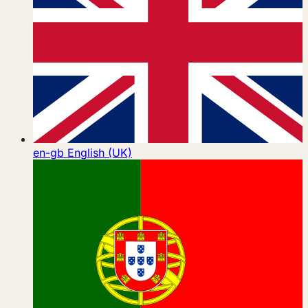
en-gb
English (UK)