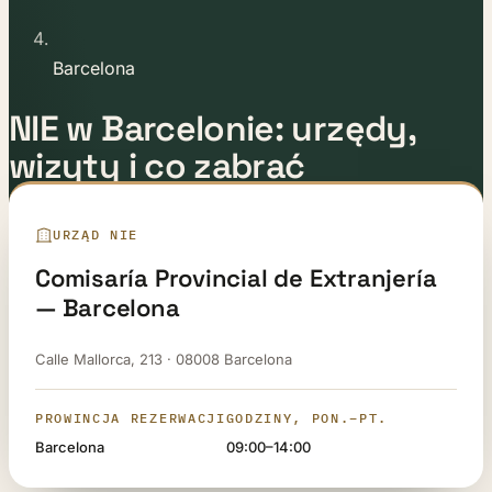
Barcelona
NIE w Barcelonie: urzędy,
wizyty i co zabrać
Ostatnia aktualizacja:
12 maja 2026
Autor:
Zespół prawny E-
URZĄD NIE
Residence
Comisaría Provincial de Extranjería
— Barcelona
Calle Mallorca, 213 · 08008 Barcelona
PROWINCJA REZERWACJI
GODZINY, PON.–PT.
Barcelona
09:00–14:00