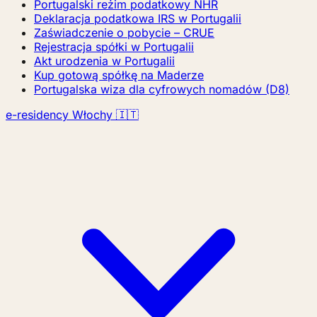
Portugalski reżim podatkowy NHR
Deklaracja podatkowa IRS w Portugalii
Zaświadczenie o pobycie – CRUE
Rejestracja spółki w Portugalii
Akt urodzenia w Portugalii
Kup gotową spółkę na Maderze
Portugalska wiza dla cyfrowych nomadów (D8)
e-residency Włochy 🇮🇹