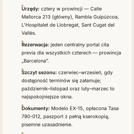
Urzędy:
cztery w prowincji — Calle
Mallorca 213 (główny), Rambla Guipúzcoa,
L'Hospitalet de Llobregat, Sant Cugat del
Vallès.
Rezerwacja:
jeden centralny portal cita
previa dla wszystkich czterech — prowincja
„Barcelona”.
Szczyt sezonu:
czerwiec–wrzesień, gdy
dostępność terminów się załamuje;
październik–listopad oraz luty–marzec to
najspokojniejsze okna.
Dokumenty:
Modelo EX-15, opłacona Tasa
790-012, paszport z pełną kserokopią,
pisemne uzasadnienie.