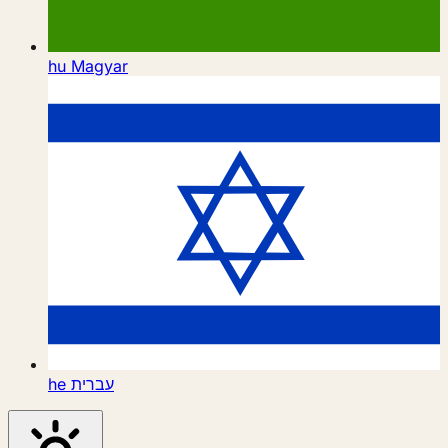
hu
Magyar
he
עברית