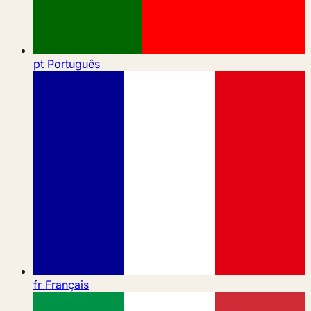
pt
Português
fr
Français