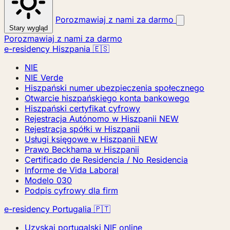
Porozmawiaj z nami za darmo
Stary wygląd
Porozmawiaj z nami za darmo
e-residency Hiszpania 🇪🇸
NIE
NIE Verde
Hiszpański numer ubezpieczenia społecznego
Otwarcie hiszpańskiego konta bankowego
Hiszpański certyfikat cyfrowy
Rejestracja Autónomo w Hiszpanii
NEW
Rejestracja spółki w Hiszpanii
Usługi księgowe w Hiszpanii
NEW
Prawo Beckhama w Hiszpanii
Certificado de Residencia / No Residencia
Informe de Vida Laboral
Modelo 030
Podpis cyfrowy dla firm
e-residency Portugalia 🇵🇹
Uzyskaj portugalski NIF online