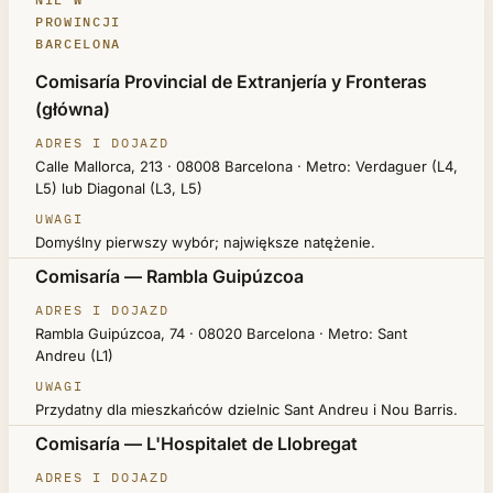
PROWINCJI
BARCELONA
URZĄD
Comisaría Provincial de Extranjería y Fronteras
(główna)
ADRES I DOJAZD
UWAGI
Calle Mallorca, 213 · 08008 Barcelona · Metro: Verdaguer (L4,
L5) lub Diagonal (L3, L5)
Domyślny pierwszy wybór; największe natężenie.
Comisaría — Rambla Guipúzcoa
Rambla Guipúzcoa, 74 · 08020 Barcelona · Metro: Sant
Andreu (L1)
Przydatny dla mieszkańców dzielnic Sant Andreu i Nou Barris.
Comisaría — L'Hospitalet de Llobregat