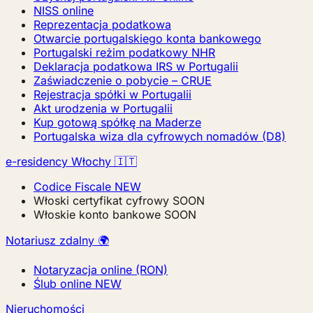
NISS online
Reprezentacja podatkowa
Otwarcie portugalskiego konta bankowego
Portugalski reżim podatkowy NHR
Deklaracja podatkowa IRS w Portugalii
Zaświadczenie o pobycie – CRUE
Rejestracja spółki w Portugalii
Akt urodzenia w Portugalii
Kup gotową spółkę na Maderze
Portugalska wiza dla cyfrowych nomadów (D8)
e-residency Włochy 🇮🇹
Codice Fiscale
NEW
Włoski certyfikat cyfrowy
SOON
Włoskie konto bankowe
SOON
Notariusz zdalny 🌍
Notaryzacja online (RON)
Ślub online
NEW
Nieruchomości