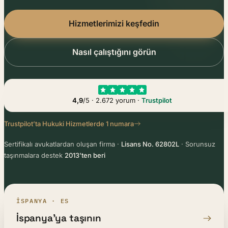
Hizmetlerimizi keşfedin
Nasıl çalıştığını görün
4,9
/5 · 2.672 yorum ·
Trustpilot
Trustpilot’ta Hukuki Hizmetlerde 1 numara
Sertifikalı avukatlardan oluşan firma ·
Lisans No. 62802L
· Sorunsuz
taşınmalara destek
2013’ten beri
İSPANYA · ES
İspanya’ya taşının