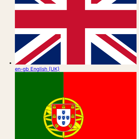
en-gb
English (UK)