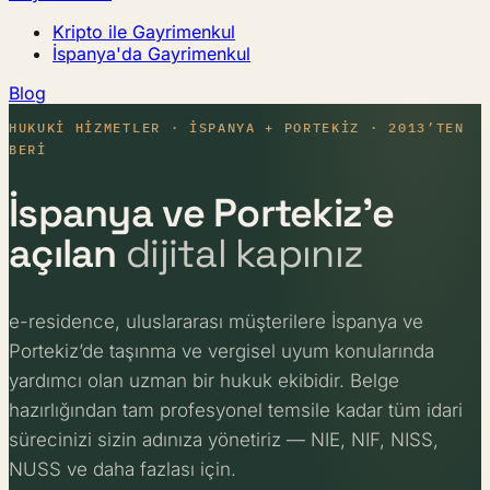
Kripto ile Gayrimenkul
İspanya'da Gayrimenkul
Blog
HUKUKI HIZMETLER · İSPANYA + PORTEKIZ · 2013’TEN
BERI
İspanya ve Portekiz’e
açılan
dijital kapınız
e-residence, uluslararası müşterilere İspanya ve
Portekiz’de taşınma ve vergisel uyum konularında
yardımcı olan uzman bir hukuk ekibidir. Belge
hazırlığından tam profesyonel temsile kadar tüm idari
sürecinizi sizin adınıza yönetiriz — NIE, NIF, NISS,
NUSS ve daha fazlası için.