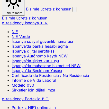
Bizimle ücretsiz konuşun
Eski tasarım
Bizimle ücretsiz konuşun
e-residency İspanya 🇪🇸
NIE
NIE Verde
İspanya sosyal güvenlik numarası
İspanya’da banka hesabı açma
İspanya dijital sertifikası
İspanya Autónomo kaydı
NEW
İspanya’da şirket kuruluşu
İspanya’da muhasebe hizmetleri
NEW
İspanya’da Beckham Yasası
Certificado de Residencia / No Residencia
Informe de Vida Laboral
Modelo 030
Şirketler için dijital imza
e-residency Portekiz 🇵🇹
Portekiz NIF’i online alın