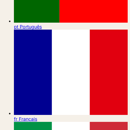
pt
Português
fr
Français