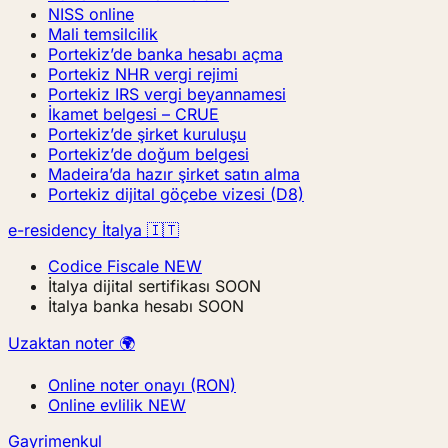
NISS online
Mali temsilcilik
Portekiz’de banka hesabı açma
Portekiz NHR vergi rejimi
Portekiz IRS vergi beyannamesi
İkamet belgesi – CRUE
Portekiz’de şirket kuruluşu
Portekiz’de doğum belgesi
Madeira’da hazır şirket satın alma
Portekiz dijital göçebe vizesi (D8)
e-residency İtalya 🇮🇹
Codice Fiscale
NEW
İtalya dijital sertifikası
SOON
İtalya banka hesabı
SOON
Uzaktan noter 🌍
Online noter onayı (RON)
Online evlilik
NEW
Gayrimenkul