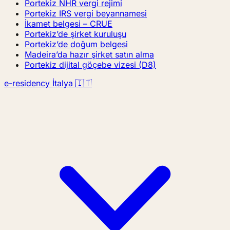
Portekiz NHR vergi rejimi
Portekiz IRS vergi beyannamesi
İkamet belgesi – CRUE
Portekiz’de şirket kuruluşu
Portekiz’de doğum belgesi
Madeira’da hazır şirket satın alma
Portekiz dijital göçebe vizesi (D8)
e-residency İtalya 🇮🇹