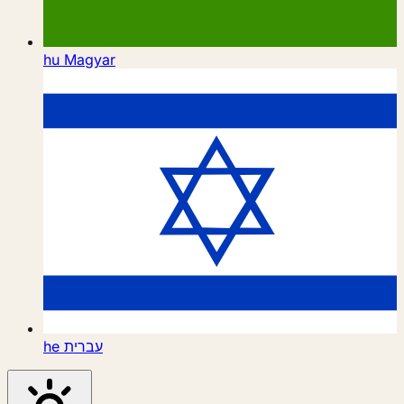
hu
Magyar
he
עברית