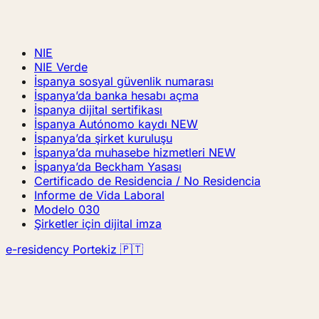
NIE
NIE Verde
İspanya sosyal güvenlik numarası
İspanya’da banka hesabı açma
İspanya dijital sertifikası
İspanya Autónomo kaydı
NEW
İspanya’da şirket kuruluşu
İspanya’da muhasebe hizmetleri
NEW
İspanya’da Beckham Yasası
Certificado de Residencia / No Residencia
Informe de Vida Laboral
Modelo 030
Şirketler için dijital imza
e-residency Portekiz 🇵🇹