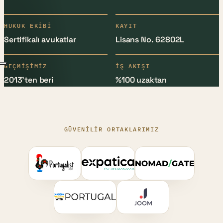
HUKUK EKIBI
KAYIT
Sertifikalı avukatlar
Lisans No. 62802L
GEÇMIŞIMIZ
İŞ AKIŞI
2013’ten beri
%100 uzaktan
GÜVENILIR ORTAKLARIMIZ