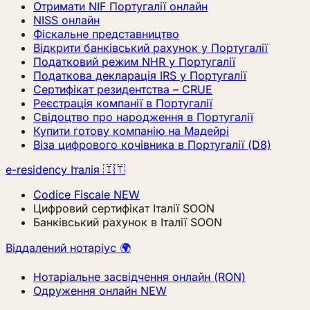
Отримати NIF Португалії онлайн
NISS онлайн
Фіскальне представництво
Відкрити банківський рахунок у Португалії
Податковий режим NHR у Португалії
Податкова декларація IRS у Португалії
Сертифікат резидентства – CRUE
Реєстрація компанії в Португалії
Свідоцтво про народження в Португалії
Купити готову компанію на Мадейрі
Віза цифрового кочівника в Португалії (D8)
e-residency Італія 🇮🇹
Codice Fiscale
NEW
Цифровий сертифікат Італії
SOON
Банківський рахунок в Італії
SOON
Віддалений нотаріус 🌍
Нотаріальне засвідчення онлайн (RON)
Одруження онлайн
NEW