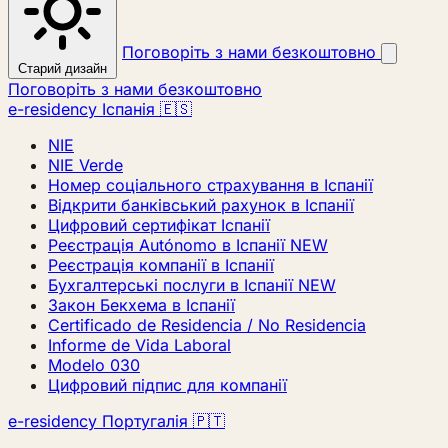
Поговоріть з нами безкоштовно
Старий дизайн
Поговоріть з нами безкоштовно
e-residency Іспанія 🇪🇸
NIE
NIE Verde
Номер соціального страхування в Іспанії
Відкрити банківський рахунок в Іспанії
Цифровий сертифікат Іспанії
Реєстрація Autónomo в Іспанії
NEW
Реєстрація компанії в Іспанії
Бухгалтерські послуги в Іспанії
NEW
Закон Бекхема в Іспанії
Certificado de Residencia / No Residencia
Informe de Vida Laboral
Modelo 030
Цифровий підпис для компанії
e-residency Португалія 🇵🇹