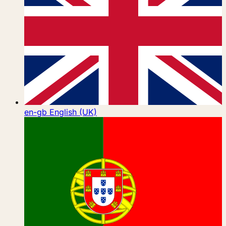
en-gb
English (UK)