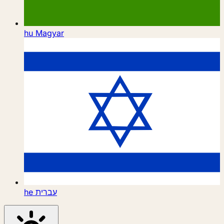
hu
Magyar
he
עברית