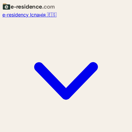
e-residence
.com
e-residency Іспанія 🇪🇸