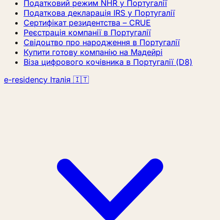
Податковий режим NHR у Португалії
Податкова декларація IRS у Португалії
Сертифікат резидентства – CRUE
Реєстрація компанії в Португалії
Свідоцтво про народження в Португалії
Купити готову компанію на Мадейрі
Віза цифрового кочівника в Португалії (D8)
e-residency Італія 🇮🇹