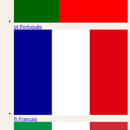
pt
Português
fr
Français