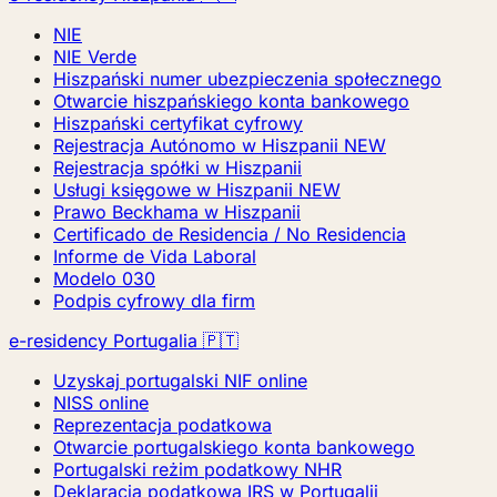
NIE
NIE Verde
Hiszpański numer ubezpieczenia społecznego
Otwarcie hiszpańskiego konta bankowego
Hiszpański certyfikat cyfrowy
Rejestracja Autónomo w Hiszpanii
NEW
Rejestracja spółki w Hiszpanii
Usługi księgowe w Hiszpanii
NEW
Prawo Beckhama w Hiszpanii
Certificado de Residencia / No Residencia
Informe de Vida Laboral
Modelo 030
Podpis cyfrowy dla firm
e-residency Portugalia 🇵🇹
Uzyskaj portugalski NIF online
NISS online
Reprezentacja podatkowa
Otwarcie portugalskiego konta bankowego
Portugalski reżim podatkowy NHR
Deklaracja podatkowa IRS w Portugalii