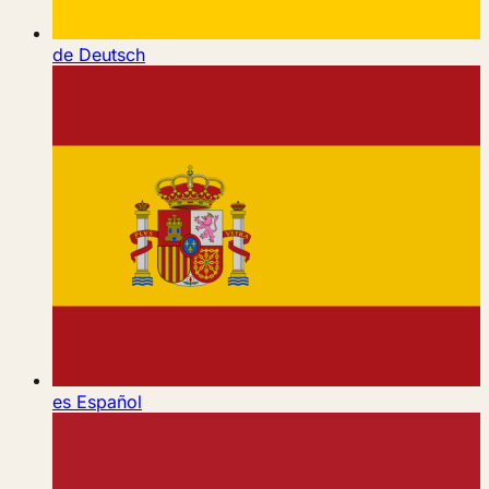
de
Deutsch
es
Español