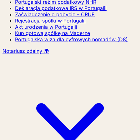
Portugalski reżim podatkowy NHR
Deklaracja podatkowa IRS w Portugalii
Zaświadczenie o pobycie – CRUE
Rejestracja spółki w Portugalii
Akt urodzenia w Portugalii
Kup gotową spółkę na Maderze
Portugalska wiza dla cyfrowych nomadów (D8)
Notariusz zdalny 🌍