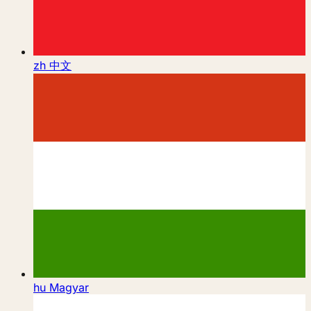
zh
中文
hu
Magyar