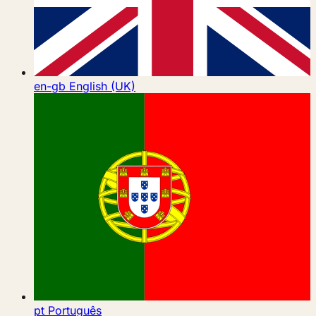
en-gb
English (UK)
pt
Português