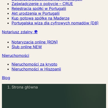
Zaświadczenie o pobycie – CRUE
Rejestracja spółki w Portugalii
Akt urodzenia w Portugalii
Kup gotową spółkę na Maderze
Portugalska wiza dla cyfrowych nomadów (D8)
Notariusz zdalny 🌍
Notaryzacja online (RON)
Ślub online
NEW
Nieruchomości
Nieruchomości za krypto
Nieruchomości w Hiszpanii
Blog
Strona główna