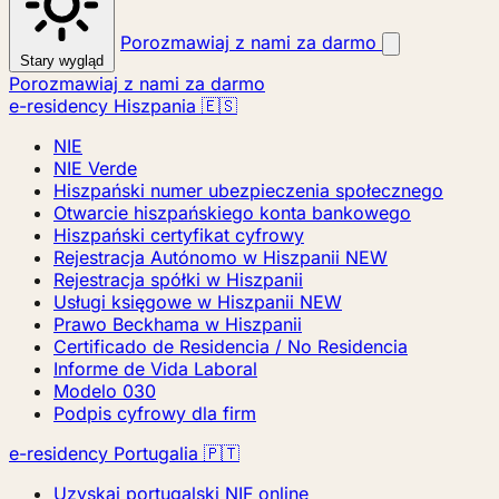
Porozmawiaj z nami za darmo
Stary wygląd
Porozmawiaj z nami za darmo
e-residency Hiszpania 🇪🇸
NIE
NIE Verde
Hiszpański numer ubezpieczenia społecznego
Otwarcie hiszpańskiego konta bankowego
Hiszpański certyfikat cyfrowy
Rejestracja Autónomo w Hiszpanii
NEW
Rejestracja spółki w Hiszpanii
Usługi księgowe w Hiszpanii
NEW
Prawo Beckhama w Hiszpanii
Certificado de Residencia / No Residencia
Informe de Vida Laboral
Modelo 030
Podpis cyfrowy dla firm
e-residency Portugalia 🇵🇹
Uzyskaj portugalski NIF online