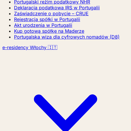
Portugalski reżim podatkowy NHR
Deklaracja podatkowa IRS w Portugalii
Zaświadczenie o pobycie – CRUE
Rejestracja spółki w Portugalii
Akt urodzenia w Portugalii
Kup gotową spółkę na Maderze
Portugalska wiza dla cyfrowych nomadów (D8)
e-residency Włochy 🇮🇹