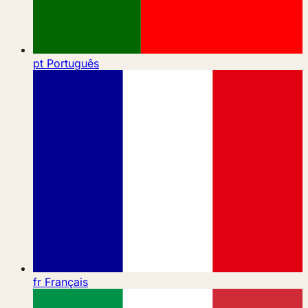
pt
Português
fr
Français