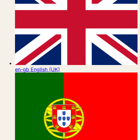
en-gb
English (UK)