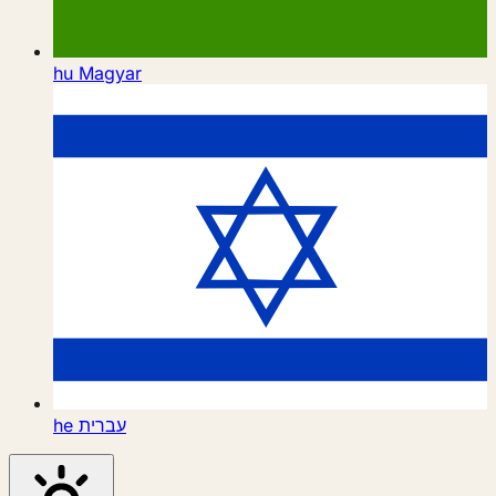
hu
Magyar
he
עברית