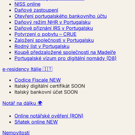
NISS online
Daňové zastoupení
Otevření portugalského bankovního účtu
Daňový režim NHR v Portugalsku
Daňové přiznání IRS v Portugalsku
Potvrzení o pobytu – CRUE
Založení společnosti v Portugalsku
Rodný list v Portugalsku
Koupě předzaložené společnosti na Madeiře
Portugalské vízum pro digitální nomády (D8)
e-residency Itálie 🇮🇹
Codice Fiscale
NEW
Italský digitální certifikát
SOON
Italský bankovní účet
SOON
Notář na dálku 🌍
Online notářské ověření (RON)
Sňatek online
NEW
Nemovitosti