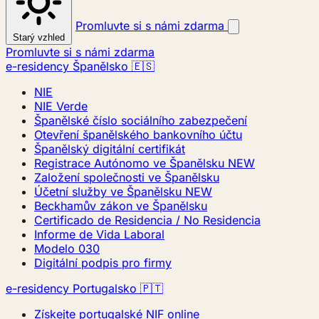
Promluvte si s námi zdarma
Starý vzhled
Promluvte si s námi zdarma
e-residency Španělsko 🇪🇸
NIE
NIE Verde
Španělské číslo sociálního zabezpečení
Otevření španělského bankovního účtu
Španělský digitální certifikát
Registrace Autónomo ve Španělsku
NEW
Založení společnosti ve Španělsku
Účetní služby ve Španělsku
NEW
Beckhamův zákon ve Španělsku
Certificado de Residencia / No Residencia
Informe de Vida Laboral
Modelo 030
Digitální podpis pro firmy
e-residency Portugalsko 🇵🇹
Získejte portugalské NIF online