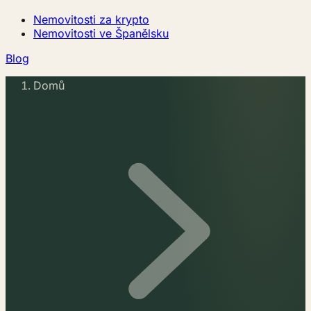
Nemovitosti za krypto
Nemovitosti ve Španělsku
Blog
Domů