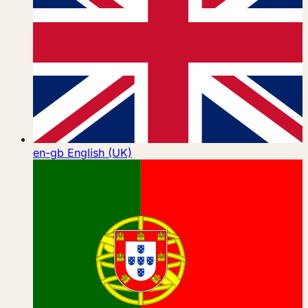
en-gb
English (UK)