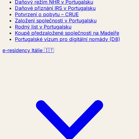
Daňový režim NHR v Portugalsku
Daňové přiznání IRS v Portugalsku
Potvrzení o pobytu – CRUE
Založení společnosti v Portugalsku
Rodný list v Portugalsku
Koupě předzaložené společnosti na Madeiře
Portugalské vízum pro digitální nomády (D8)
e-residency Itálie 🇮🇹