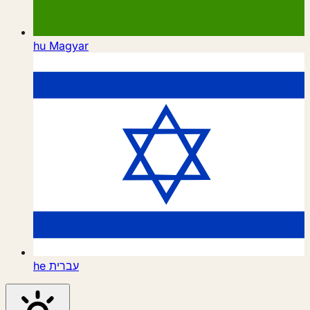
hu
Magyar
he
עברית