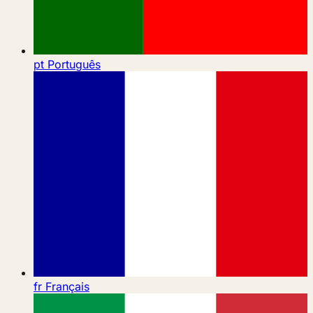
pt
Português
fr
Français