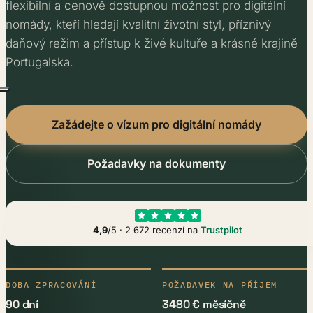
flexibilní a cenově dostupnou možnost pro digitální
nomády, kteří hledají kvalitní životní styl, příznivý
daňový režim a přístup k živé kultuře a krásné krajině
Portugalska.
Zažádejte o vízum pro digitální nomády
Požadavky na dokumenty
4,9
/5 · 2 672 recenzí na
Trustpilot
DOBA ZPRACOVÁNÍ
POŽADAVEK NA PŘÍJEM
90 dní
3480 € měsíčně