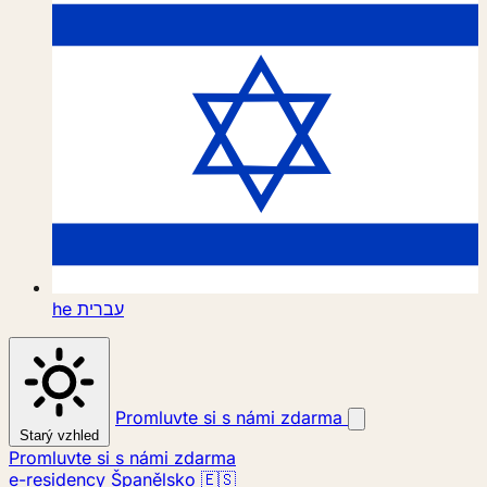
he
עברית
Promluvte si s námi zdarma
Starý vzhled
Promluvte si s námi zdarma
e-residency Španělsko 🇪🇸