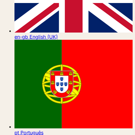
en-gb
English (UK)
pt
Português