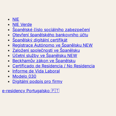
NIE
NIE Verde
Španělské číslo sociálního zabezpečení
Otevření španělského bankovního účtu
Španělský digitální certifikát
Registrace Autónomo ve Španělsku
NEW
Založení společnosti ve Španělsku
Účetní služby ve Španělsku
NEW
Beckhamův zákon ve Španělsku
Certificado de Residencia / No Residencia
Informe de Vida Laboral
Modelo 030
Digitální podpis pro firmy
e-residency Portugalsko 🇵🇹