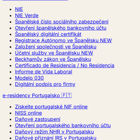
NIE
NIE Verde
Španělské číslo sociálního zabezpečení
Otevření španělského bankovního účtu
Španělský digitální certifikát
Registrace Autónomo ve Španělsku
NEW
Založení společnosti ve Španělsku
Účetní služby ve Španělsku
NEW
Beckhamův zákon ve Španělsku
Certificado de Residencia / No Residencia
Informe de Vida Laboral
Modelo 030
Digitální podpis pro firmy
e-residency Portugalsko 🇵🇹
Získejte portugalské NIF online
NISS online
Daňové zastoupení
Otevření portugalského bankovního účtu
Daňový režim NHR v Portugalsku
Daňové přiznání IRS v Portugalsku