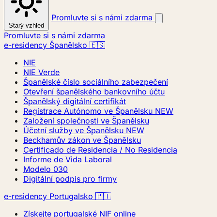
Promluvte si s námi zdarma
Starý vzhled
Promluvte si s námi zdarma
e-residency Španělsko 🇪🇸
NIE
NIE Verde
Španělské číslo sociálního zabezpečení
Otevření španělského bankovního účtu
Španělský digitální certifikát
Registrace Autónomo ve Španělsku
NEW
Založení společnosti ve Španělsku
Účetní služby ve Španělsku
NEW
Beckhamův zákon ve Španělsku
Certificado de Residencia / No Residencia
Informe de Vida Laboral
Modelo 030
Digitální podpis pro firmy
e-residency Portugalsko 🇵🇹
Získejte portugalské NIF online