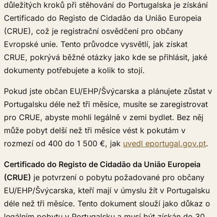
důležitých kroků při stěhování do Portugalska je získání
Certificado do Registo de Cidadão da União Europeia
(CRUE), což je registrační osvědčení pro občany
Evropské unie. Tento průvodce vysvětlí, jak získat
CRUE, pokrývá běžné otázky jako kde se přihlásit, jaké
dokumenty potřebujete a kolik to stojí.
Pokud jste občan EU/EHP/Švýcarska a plánujete zůstat v
Portugalsku déle než tři měsíce, musíte se zaregistrovat
pro CRUE, abyste mohli legálně v zemi bydlet. Bez něj
může pobyt delší než tři měsíce vést k pokutám v
rozmezí od 400 do 1 500 €, jak
uvedl eportugal.gov.pt
.
Certificado do Registo de Cidadão da União Europeia
(CRUE)
je potvrzení o pobytu požadované pro občany
EU/EHP/Švýcarska, kteří mají v úmyslu žít v Portugalsku
déle než tři měsíce. Tento dokument slouží jako důkaz o
legálním pobytu v Portugalsku a musí být získán do 30