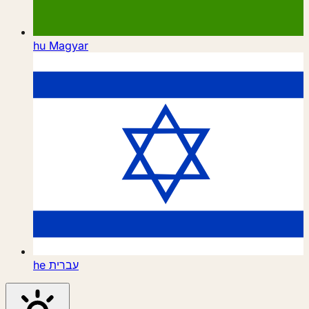
hu
Magyar
he
עברית