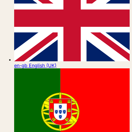
en-gb
English (UK)