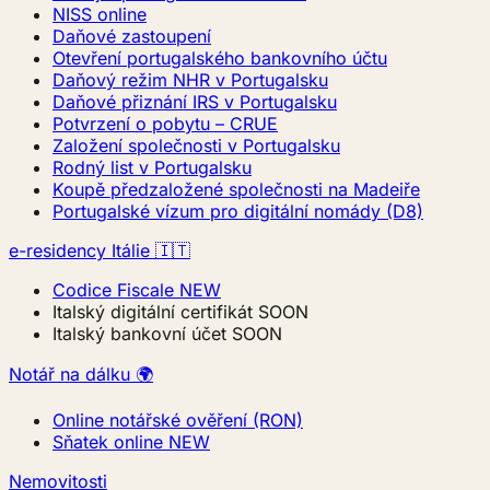
NISS online
Daňové zastoupení
Otevření portugalského bankovního účtu
Daňový režim NHR v Portugalsku
Daňové přiznání IRS v Portugalsku
Potvrzení o pobytu – CRUE
Založení společnosti v Portugalsku
Rodný list v Portugalsku
Koupě předzaložené společnosti na Madeiře
Portugalské vízum pro digitální nomády (D8)
e-residency Itálie 🇮🇹
Codice Fiscale
NEW
Italský digitální certifikát
SOON
Italský bankovní účet
SOON
Notář na dálku 🌍
Online notářské ověření (RON)
Sňatek online
NEW
Nemovitosti