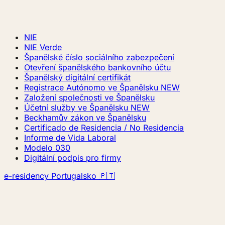
NIE
NIE Verde
Španělské číslo sociálního zabezpečení
Otevření španělského bankovního účtu
Španělský digitální certifikát
Registrace Autónomo ve Španělsku
NEW
Založení společnosti ve Španělsku
Účetní služby ve Španělsku
NEW
Beckhamův zákon ve Španělsku
Certificado de Residencia / No Residencia
Informe de Vida Laboral
Modelo 030
Digitální podpis pro firmy
e-residency Portugalsko 🇵🇹