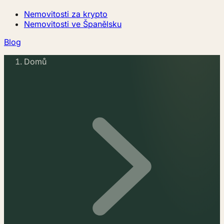
Nemovitosti za krypto
Nemovitosti ve Španělsku
Blog
Domů