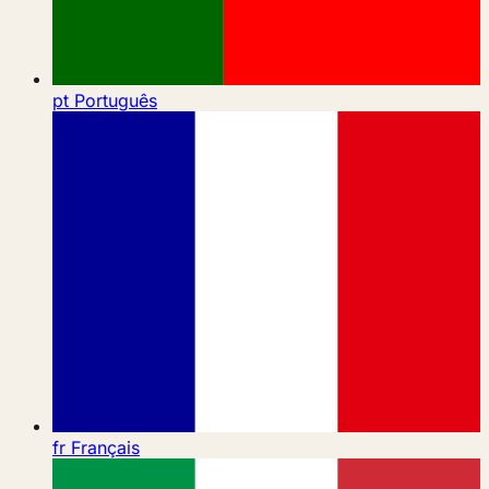
pt
Português
fr
Français