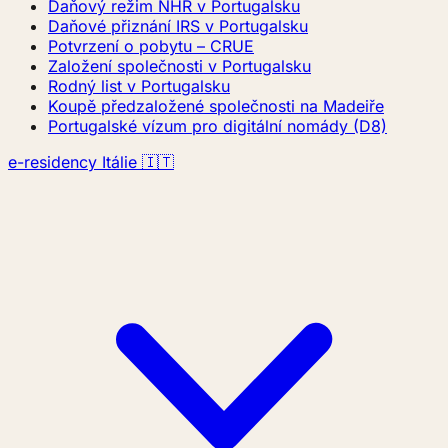
Daňový režim NHR v Portugalsku
Daňové přiznání IRS v Portugalsku
Potvrzení o pobytu – CRUE
Založení společnosti v Portugalsku
Rodný list v Portugalsku
Koupě předzaložené společnosti na Madeiře
Portugalské vízum pro digitální nomády (D8)
e-residency Itálie 🇮🇹