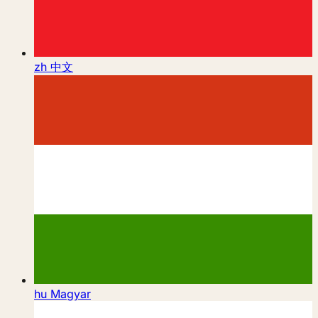
zh
中文
hu
Magyar