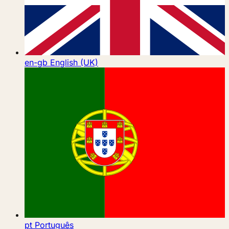
en-gb
English (UK)
pt
Português