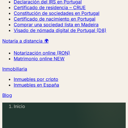
Declaración del IRS en Portugal
Certificado de residencia – CRUE
Constitución de sociedades en Portugal
Certificado de nacimiento en Portugal
Comprar una sociedad lista en Madeira
Visado de nómada digital de Portugal (D8)
Notaría a distancia 🌍
Notarización online (RON)
Matrimonio online
NEW
Inmobiliaria
Inmuebles por cripto
Inmuebles en España
Blog
Inicio