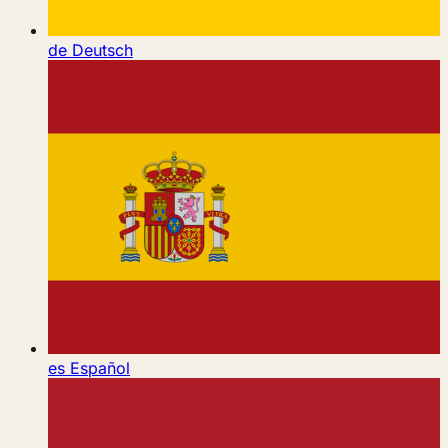
de
Deutsch
es
Español