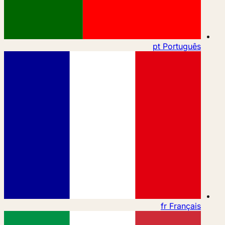
pt
Português
fr
Français