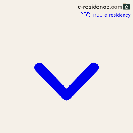
e-residence
.com
e-resid ספרד 🇪🇸