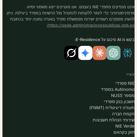
איננו מנפיקים מספרי NIE בעצמנו. אנו מעניקים ייצוג משפטי וסיוע
יניסטרטיבי כדי לעזור ללקוחות להתנהל מול הרשויות בספרד ביעילות. ניתן
יג מסמכים רשמיים ישירות מממשלת ספרד באגרה נמוכה יותר בכתובת
https://sede.administracionespublicas.gob.
כום על E-Residence:
ד
די
Autó בספרד
 NUSS
ון בנק ספרדי
ה דיגיטלית (FNMT)
מת חברה
ותי הנהלת חשבונות
NIE Ve
 בקהאם