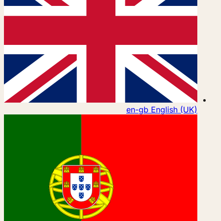
en-gb
English (UK)