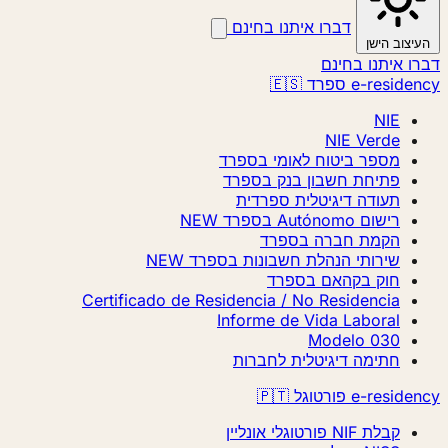
דברו איתנו בחינם
יצוב הישן
ו איתנו בחינם
e-resid ספרד 🇪🇸
NIE
NIE Verde
מספר ביטוח לאומי בספרד
פתיחת חשבון בנק בספרד
תעודה דיגיטלית ספרדית
רישום Autónomo בספרד
NEW
הקמת חברה בספרד
שירותי הנהלת חשבונות בספרד
NEW
חוק בקהאם בספרד
Certificado de Residencia / No Residencia
Informe de Vida Laboral
Modelo 030
חתימה דיגיטלית לחברות
e-resi פורטוגל 🇵🇹
קבלת NIF פורטוגלי אונליין