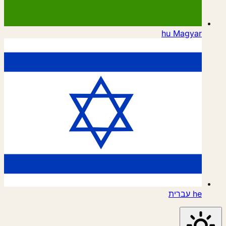
hu
Magyar
he
עברית