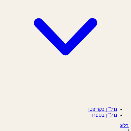
נדל״ן בקריפטו
נדל״ן בספרד
ג