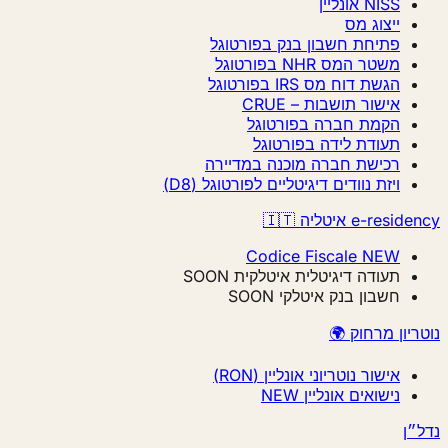
NISS אונליין
ייצוג מס
פתיחת חשבון בנק בפורטוגל
משטר המס NHR בפורטוגל
הגשת דוח מס IRS בפורטוגל
אישור תושבות – CRUE
הקמת חברה בפורטוגל
תעודת לידה בפורטוגל
רכישת חברה מוכנה במדיירה
ויזת נוודים דיגיטליים לפורטוגל (D8)
e-resi איטליה 🇮🇹
Codice Fiscale
NEW
תעודה דיגיטלית איטלקית
SOON
חשבון בנק איטלקי
SOON
ריון מרחוק 🌍
אישור נוטריוני אונליין (RON)
נישואים אונליין
NEW
״ן