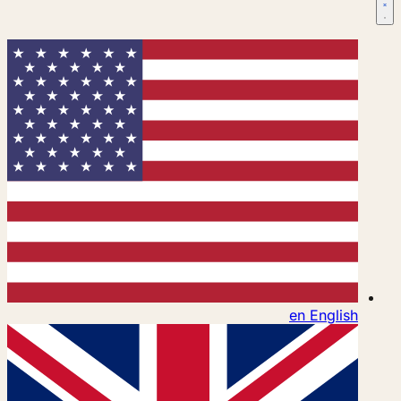
en
English