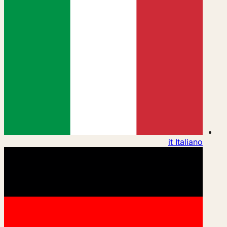
it
Italiano