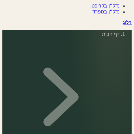
נדל״ן בקריפטו
נדל״ן בספרד
ג
דף הבית