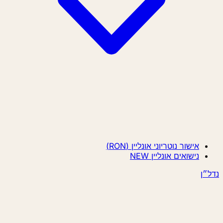
אישור נוטריוני אונליין (RON)
נישואים אונליין
NEW
״ן