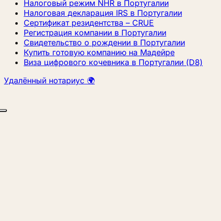
Налоговый режим NHR в Португалии
Налоговая декларация IRS в Португалии
Сертификат резидентства – CRUE
Регистрация компании в Португалии
Свидетельство о рождении в Португалии
Купить готовую компанию на Мадейре
Виза цифрового кочевника в Португалии (D8)
Удалённый нотариус 🌍