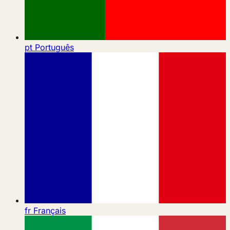
pt
Português
fr
Français