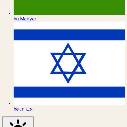
hu
Magyar
he
עברית