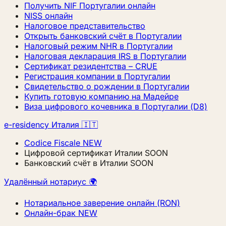
Получить NIF Португалии онлайн
NISS онлайн
Налоговое представительство
Открыть банковский счёт в Португалии
Налоговый режим NHR в Португалии
Налоговая декларация IRS в Португалии
Сертификат резидентства – CRUE
Регистрация компании в Португалии
Свидетельство о рождении в Португалии
Купить готовую компанию на Мадейре
Виза цифрового кочевника в Португалии (D8)
e-residency Италия 🇮🇹
Codice Fiscale
NEW
Цифровой сертификат Италии
SOON
Банковский счёт в Италии
SOON
Удалённый нотариус 🌍
Нотариальное заверение онлайн (RON)
Онлайн-брак
NEW