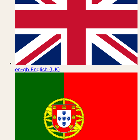
en-gb
English (UK)