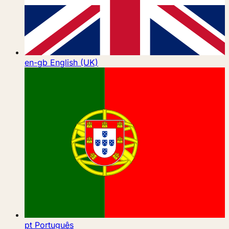
en-gb
English (UK)
pt
Português