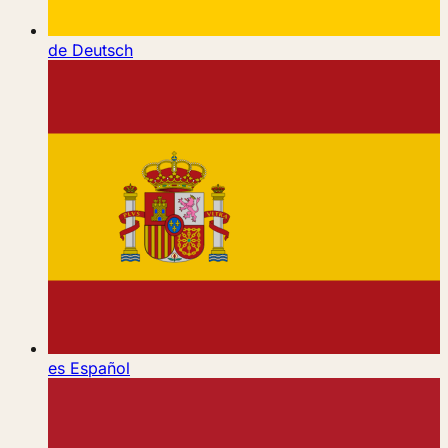
de
Deutsch
es
Español