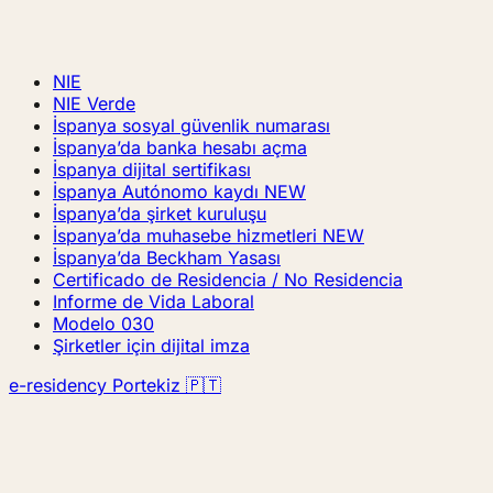
NIE
NIE Verde
İspanya sosyal güvenlik numarası
İspanya’da banka hesabı açma
İspanya dijital sertifikası
İspanya Autónomo kaydı
NEW
İspanya’da şirket kuruluşu
İspanya’da muhasebe hizmetleri
NEW
İspanya’da Beckham Yasası
Certificado de Residencia / No Residencia
Informe de Vida Laboral
Modelo 030
Şirketler için dijital imza
e-residency Portekiz 🇵🇹