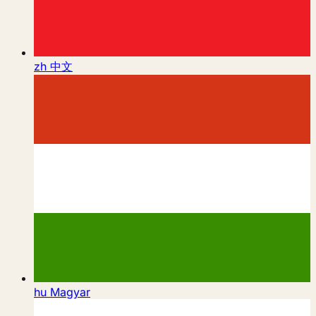
zh
中文
hu
Magyar