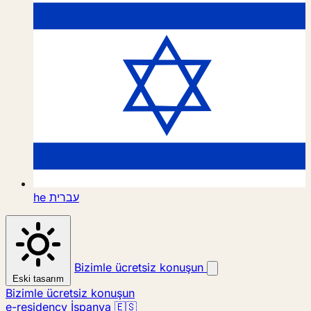
he
עברית
Bizimle ücretsiz konuşun
Eski tasarım
Bizimle ücretsiz konuşun
e-residency İspanya 🇪🇸