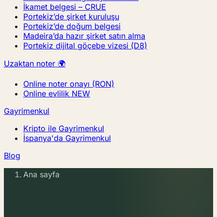
İkamet belgesi – CRUE
Portekiz’de şirket kuruluşu
Portekiz’de doğum belgesi
Madeira’da hazır şirket satın alma
Portekiz dijital göçebe vizesi (D8)
Uzaktan noter 🌍
Online noter onayı (RON)
Online evlilik
NEW
Gayrimenkul
Kripto ile Gayrimenkul
İspanya'da Gayrimenkul
Blog
Ana sayfa