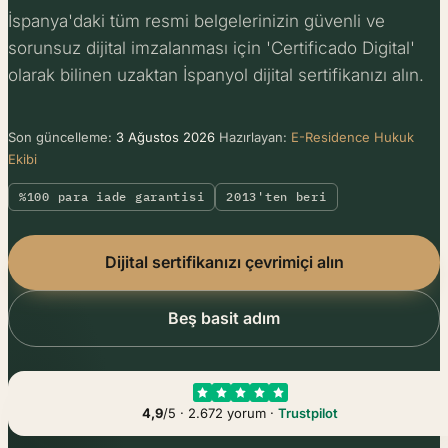
İspanya'daki tüm resmi belgelerinizin güvenli ve
sorunsuz dijital imzalanması için 'Certificado Digital'
olarak bilinen uzaktan İspanyol dijital sertifikanızı alın.
Son güncelleme:
3 Ağustos 2026
Hazırlayan:
E-Residence Hukuk
Ekibi
%100 para iade garantisi
2013'ten beri
Dijital sertifikanızı çevrimiçi alın
Beş basit adım
4,9
/5 · 2.672 yorum ·
Trustpilot