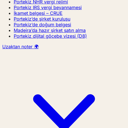
Portekiz NHR vergi rejimi
Portekiz IRS vergi beyannamesi
İkamet belgesi – CRUE
Portekiz’de şirket kuruluşu
Portekiz’de doğum belgesi
Madeira’da hazır şirket satın alma
Portekiz dijital göçebe vizesi (D8)
Uzaktan noter 🌍