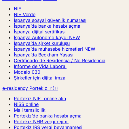
NIE
NIE Verde
İspanya sosyal güvenlik numarası
İspanya’da banka hesabı açma
İspanya dijital sertifikası
İspanya Autónomo kaydı
NEW
İspanya’da şirket kuruluşu
İspanya’da muhasebe hizmetleri
NEW
İspanya’da Beckham Yasası
Certificado de Residencia / No Residencia
Informe de Vida Laboral
Modelo 030
Şirketler için dijital imza
e-residency Portekiz 🇵🇹
Portekiz NIF’i online alın
NISS online
Mali temsilcilik
Portekiz’de banka hesabı açma
Portekiz NHR vergi rejimi
Portekiz IRS vergi beyannamesi