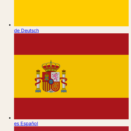
de
Deutsch
es
Español