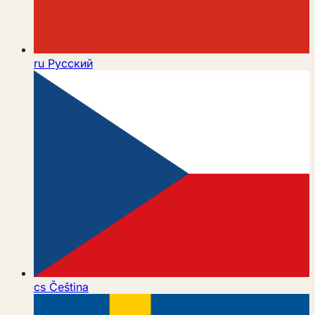
ru
Русский
cs
Čeština