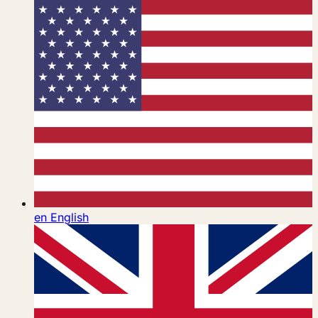
en
English