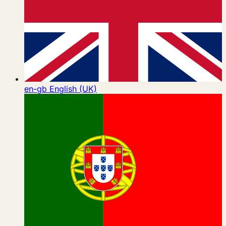
en-gb
English (UK)