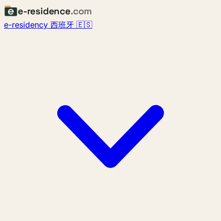
e-residence
.com
e-residency 西班牙 🇪🇸