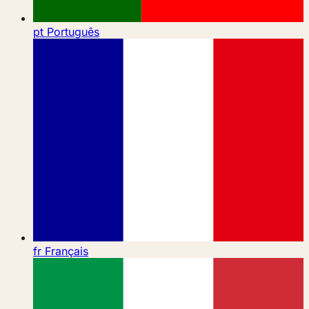
pt
Português
fr
Français