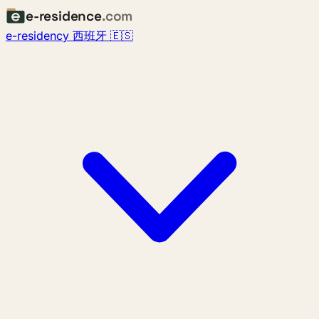
e-residence
.com
e-residency 西班牙 🇪🇸