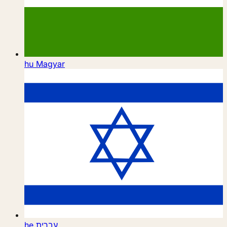
hu
Magyar
he
עברית