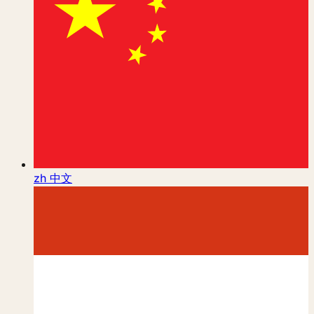
zh
中文