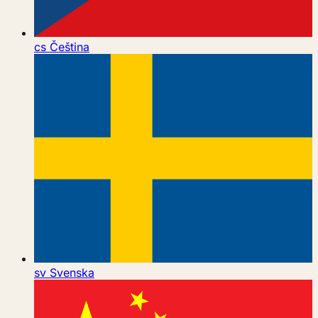
cs
Čeština
sv
Svenska