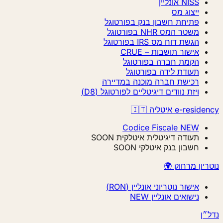
NISS אונליין
ייצוג מס
פתיחת חשבון בנק בפורטוגל
משטר המס NHR בפורטוגל
הגשת דוח מס IRS בפורטוגל
אישור תושבות – CRUE
הקמת חברה בפורטוגל
תעודת לידה בפורטוגל
רכישת חברה מוכנה במדיירה
ויזת נוודים דיגיטליים לפורטוגל (D8)
e-residency איטליה 🇮🇹
Codice Fiscale
NEW
תעודה דיגיטלית איטלקית
SOON
חשבון בנק איטלקי
SOON
נוטריון מרחוק 🌍
אישור נוטריוני אונליין (RON)
נישואים אונליין
NEW
נדל״ן