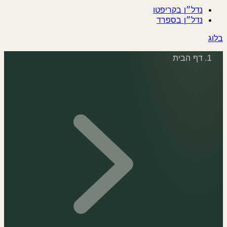
נדל״ן בקריפטו
נדל״ן בספרד
בלוג
דף הבית