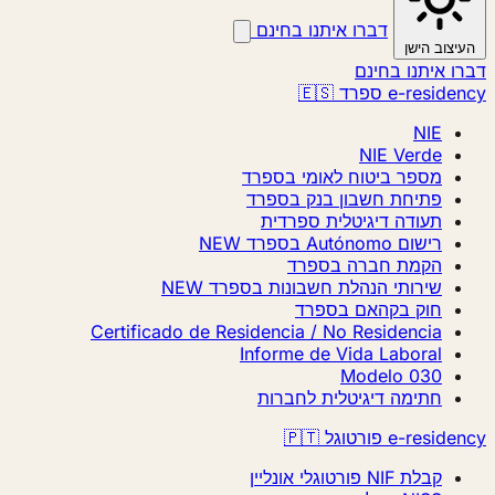
דברו איתנו בחינם
העיצוב הישן
דברו איתנו בחינם
e-residency ספרד 🇪🇸
NIE
NIE Verde
מספר ביטוח לאומי בספרד
פתיחת חשבון בנק בספרד
תעודה דיגיטלית ספרדית
רישום Autónomo בספרד
NEW
הקמת חברה בספרד
שירותי הנהלת חשבונות בספרד
NEW
חוק בקהאם בספרד
Certificado de Residencia / No Residencia
Informe de Vida Laboral
Modelo 030
חתימה דיגיטלית לחברות
e-residency פורטוגל 🇵🇹
קבלת NIF פורטוגלי אונליין