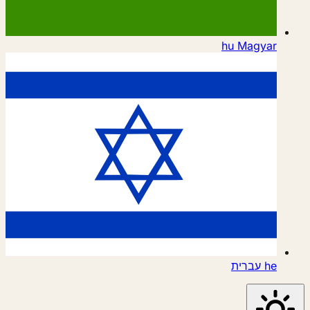
hu
Magyar
he
עברית