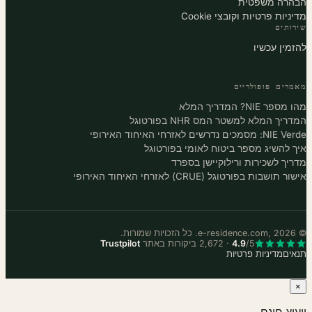
הבהרה משפטית
מדיניות פרטיות וקובצי Cookie
שירותים
להזמין עכשיו
מאמרים פופולריים
מהו מספר NIE? המדריך המלא
המדריך המלא למשטר המס NHR בפורטוגל
NIE Verde: מסמכים נדרשים לאזרחי האיחוד האירופי
איך להשיג מספר ביטוח לאומי בפורטוגל
מדריך לשכירות ורילוקיישן בספרד
אישור תושבות בפורטוגל (CRUE) לאזרחי האיחוד האירופי
© e-residence.com, 2026. כל הזכויות שמורות.
/5 · 2,672 ביקורות באתר
4.9
Trustpilot
תנאים
מדיניות פרטיות
×
ייעוץ חינם