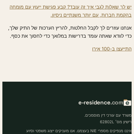
יש לך שאלות לגבי איך זה עובד? קבע פגישת ייעוץ עם מומחה
בהקמת חברות, עם יותר משנתיים ניסיון.
אנחנו עוזרים לך לקבל החלטות, להריץ הערכות של התיק שלך,
כדי לוודא שאתה עומד בדרישות במלואך כדי לחסוך את כסף.
התייעצו ב-100 אירו
e-residence
.com
משרד עם עורכי דין מוסמכים.
רישיון מס׳ 62802L
איננו מנפיקים מספרי NIE בעצמנו. אנו מעניקים ייצוג משפטי וסיוע