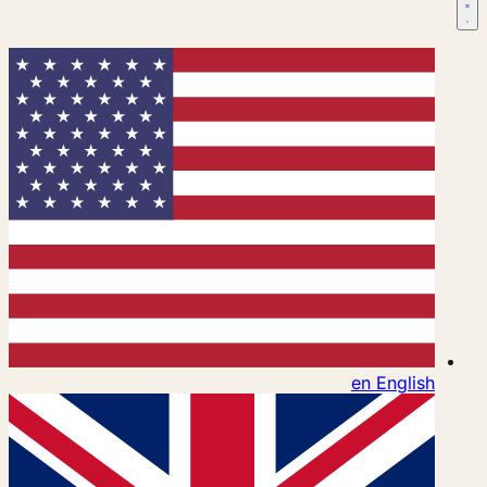
en
English