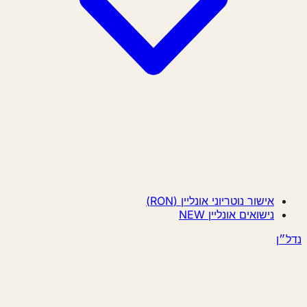
אישור נוטריוני אונליין (RON)
נישואים אונליין
NEW
נדל״ן