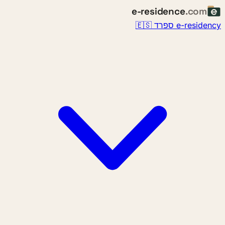
e-residence
.com
e-residency ספרד 🇪🇸