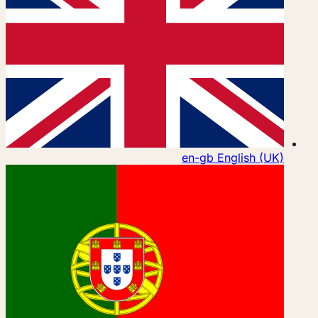
en-gb
English (UK)