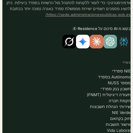
אדמיניסטרטיבי כדי לעזור ללקוחות להתנהל מול הרשויות בספרד ביעילות. ניתן
להשיג מסמכים רשמיים ישירות מממשלת ספרד באגרה נמוכה יותר בכתובת
https://sede.administracionespublicas.gob.es/
בקשו מ‑AI סיכום על E-Residence:
ספרד
NIE ספרדי
Autónomo בספרד
מספר NUSS
חשבון בנק ספרדי
תעודה דיגיטלית (FNMT)
הקמת חברה
שירותי הנהלת חשבונות
NIE Verde
חוק בקהאם
אישור תושבות
Vida Laboral