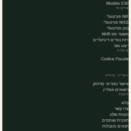
Modelo 030
פורטוגל
NIF פורטוגלי
NISS פורטוגלי
בנק פורטוגלי
משטר מס NHR
ויזת נוודים דיגיטליים
ייצוג מס
איטליה
Codice Fiscale
נוטריון מרחוק
אישור נוטריוני מרחוק
נישואים אונליין
החברה
בלוג
צרו קשר
הצוות שלנו
תוכנית שותפים
תנאים והגבלות