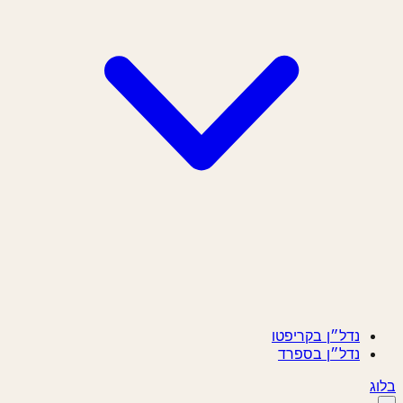
נדל״ן בקריפטו
נדל״ן בספרד
בלוג