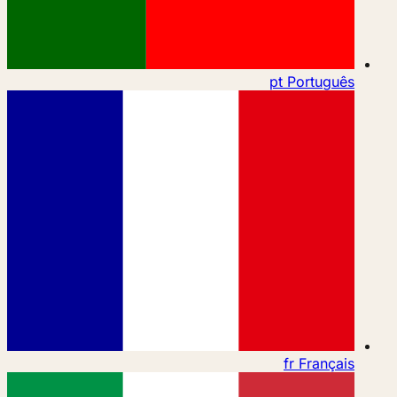
pt
Português
fr
Français