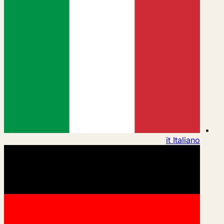
it
Italiano