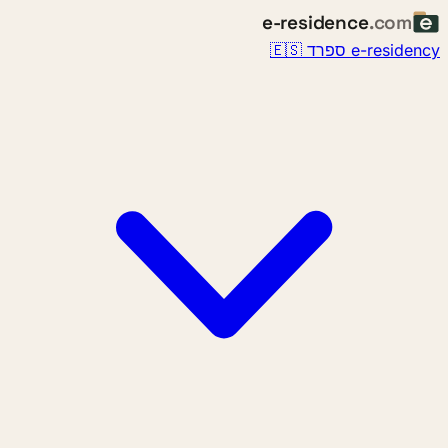
e-residence
.com
e-resid ספרד 🇪🇸