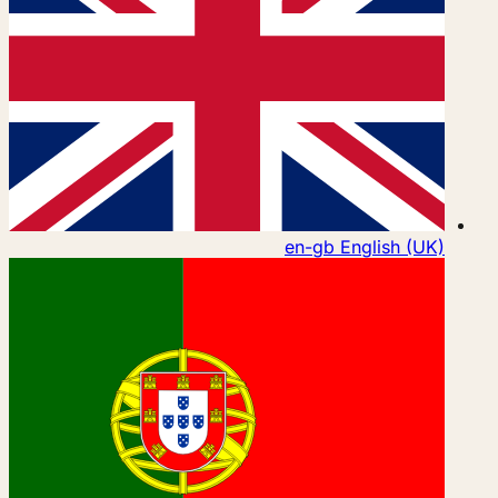
en-gb
English (UK)