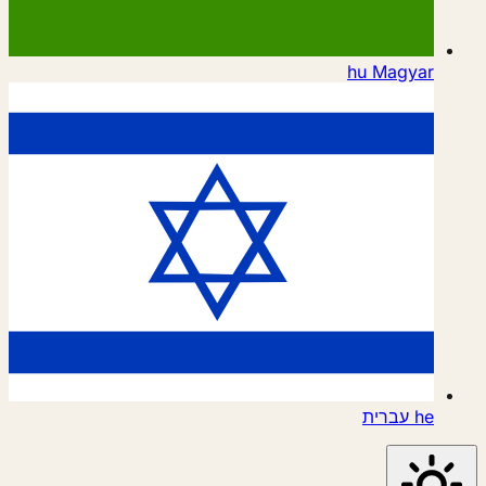
hu
Magyar
he
עברית