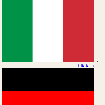
it
Italiano