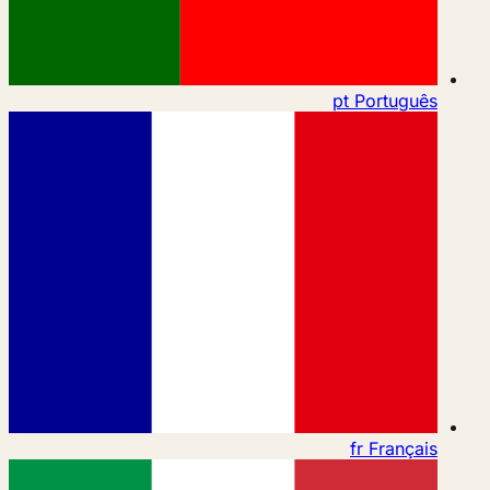
pt
Português
fr
Français