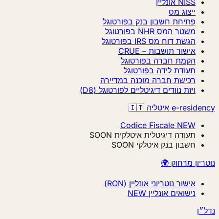
NISS אונליין
ייצוג מס
פתיחת חשבון בנק בפורטוגל
משטר המס NHR בפורטוגל
הגשת דוח מס IRS בפורטוגל
אישור תושבות – CRUE
הקמת חברה בפורטוגל
תעודת לידה בפורטוגל
רכישת חברה מוכנה במדיירה
ויזת נוודים דיגיטליים לפורטוגל (D8)
e-resi איטליה 🇮🇹
Codice Fiscale
NEW
תעודה דיגיטלית איטלקית
SOON
חשבון בנק איטלקי
SOON
ריון מרחוק 🌍
אישור נוטריוני אונליין (RON)
נישואים אונליין
NEW
״ן