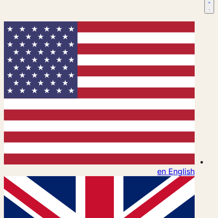
en
English