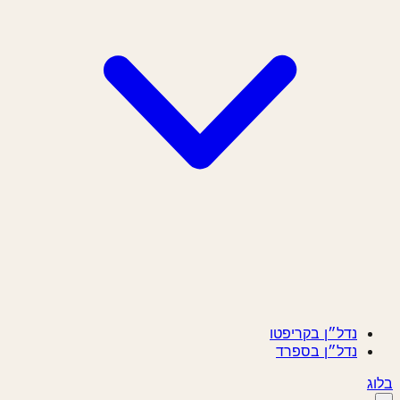
נדל״ן בקריפטו
נדל״ן בספרד
ג