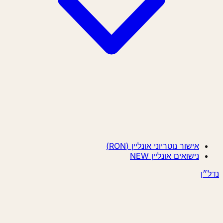
אישור נוטריוני אונליין (RON)
נישואים אונליין
NEW
״ן