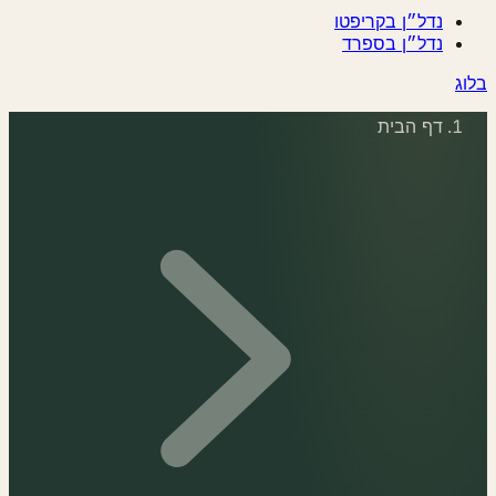
נדל״ן בקריפטו
נדל״ן בספרד
ג
דף הבית