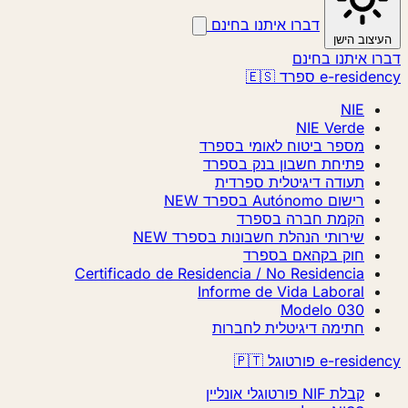
דברו איתנו בחינם
יצוב הישן
ו איתנו בחינם
e-resid ספרד 🇪🇸
NIE
NIE Verde
מספר ביטוח לאומי בספרד
פתיחת חשבון בנק בספרד
תעודה דיגיטלית ספרדית
רישום Autónomo בספרד
NEW
הקמת חברה בספרד
שירותי הנהלת חשבונות בספרד
NEW
חוק בקהאם בספרד
Certificado de Residencia / No Residencia
Informe de Vida Laboral
Modelo 030
חתימה דיגיטלית לחברות
e-resi פורטוגל 🇵🇹
קבלת NIF פורטוגלי אונליין