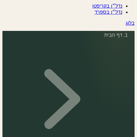
נדל״ן בקריפטו
נדל״ן בספרד
בלוג
דף הבית