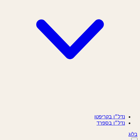
נדל״ן בקריפטו
נדל״ן בספרד
בלוג