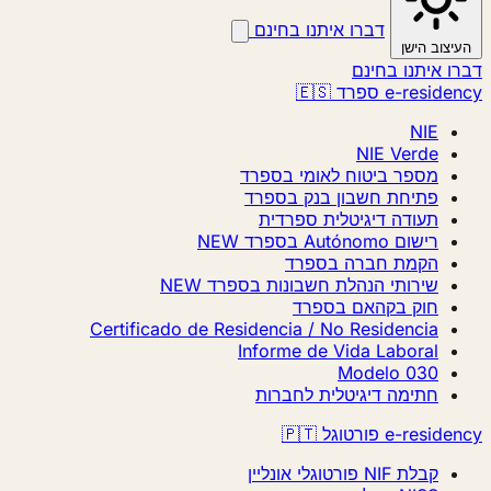
דברו איתנו בחינם
העיצוב הישן
דברו איתנו בחינם
e-residency ספרד 🇪🇸
NIE
NIE Verde
מספר ביטוח לאומי בספרד
פתיחת חשבון בנק בספרד
תעודה דיגיטלית ספרדית
רישום Autónomo בספרד
NEW
הקמת חברה בספרד
שירותי הנהלת חשבונות בספרד
NEW
חוק בקהאם בספרד
Certificado de Residencia / No Residencia
Informe de Vida Laboral
Modelo 030
חתימה דיגיטלית לחברות
e-residency פורטוגל 🇵🇹
קבלת NIF פורטוגלי אונליין