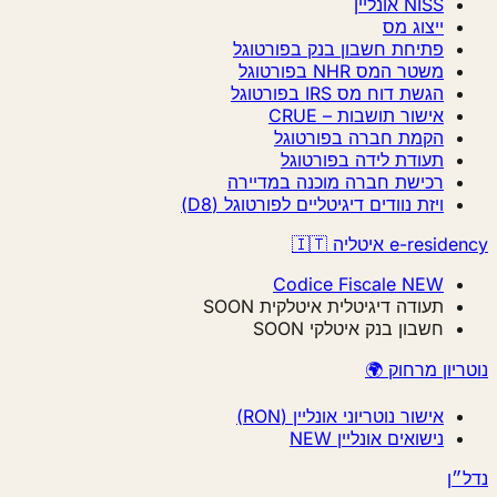
NISS אונליין
ייצוג מס
פתיחת חשבון בנק בפורטוגל
משטר המס NHR בפורטוגל
הגשת דוח מס IRS בפורטוגל
אישור תושבות – CRUE
הקמת חברה בפורטוגל
תעודת לידה בפורטוגל
רכישת חברה מוכנה במדיירה
ויזת נוודים דיגיטליים לפורטוגל (D8)
e-residency איטליה 🇮🇹
Codice Fiscale
NEW
תעודה דיגיטלית איטלקית
SOON
חשבון בנק איטלקי
SOON
נוטריון מרחוק 🌍
אישור נוטריוני אונליין (RON)
נישואים אונליין
NEW
נדל״ן