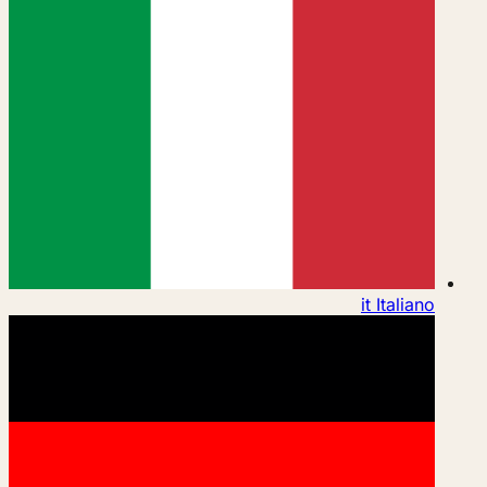
it
Italiano