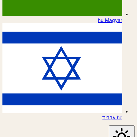
hu
Magyar
he
עברית