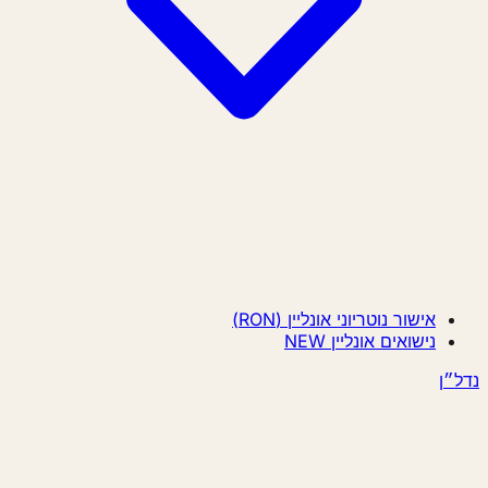
אישור נוטריוני אונליין (RON)
נישואים אונליין
NEW
נדל״ן