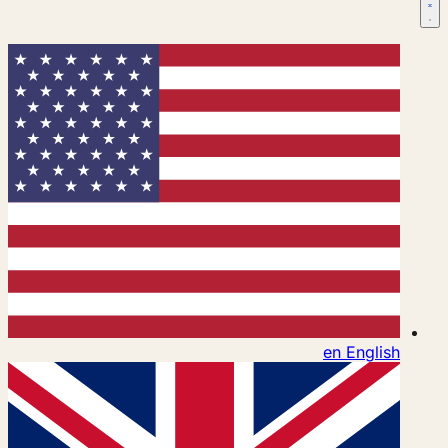
en
English