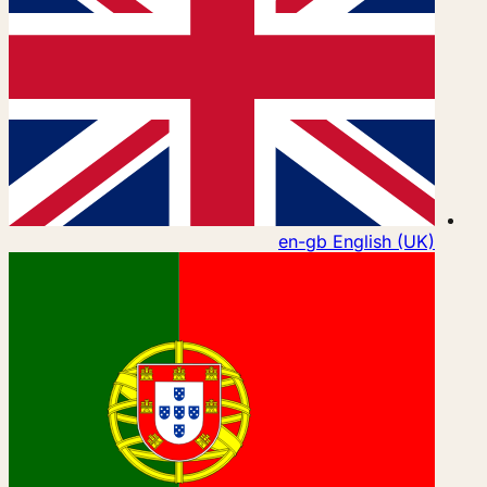
en-gb
English (UK)