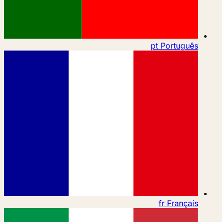
pt
Português
fr
Français