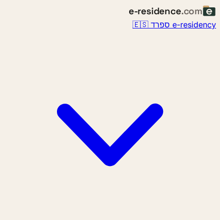
e-residence
.com
e-residency ספרד 🇪🇸