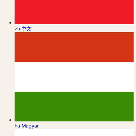
zh
中文
hu
Magyar