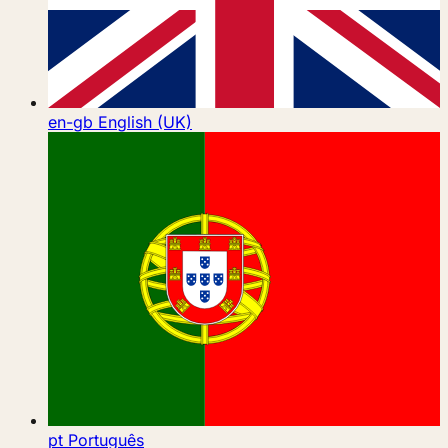
en-gb
English (UK)
pt
Português