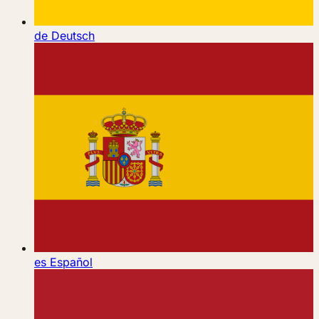
de
Deutsch
es
Español