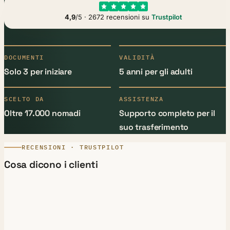
4,9
/5 · 2672 recensioni su
Trustpilot
DOCUMENTI
VALIDITÀ
Solo 3 per iniziare
5 anni per gli adulti
SCELTO DA
ASSISTENZA
Oltre 17.000 nomadi
Supporto completo per il
suo trasferimento
RECENSIONI · TRUSTPILOT
Cosa dicono i clienti