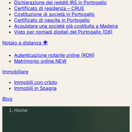
Dichiarazione dei redditi IRS in Portogallo
Certificato di residenza – CRUE
Costituzione di società in Portogallo
Certificato di nascita in Portogallo
Acquistare una società già costituita a Madeira
Visto per nomadi digitali del Portogallo (D8)
Notaio a distanza 🌍
Autenticazione notarile online (RON)
Matrimonio online
NEW
Immobiliare
Immobili con cripto
Immobili in Spagna
Blog
Home