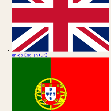
en-gb
English (UK)