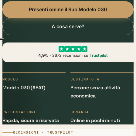
Presenti online il Suo Modelo 030
A cosa serve?
4,9
/5 · 2672 recensioni su
Trustpilot
MODULO
DESTINATO A
Modelo 030 (AEAT)
Persone senza attività
economica
PRESENTAZIONE
DOMANDA
Rapida, sicura e riservata
Online in pochi minuti
RECENSIONI · TRUSTPILOT