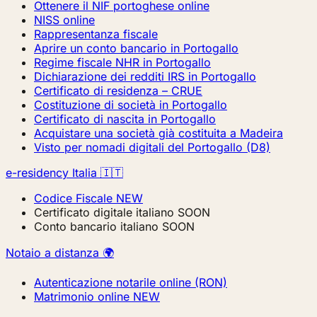
Ottenere il NIF portoghese online
NISS online
Rappresentanza fiscale
Aprire un conto bancario in Portogallo
Regime fiscale NHR in Portogallo
Dichiarazione dei redditi IRS in Portogallo
Certificato di residenza – CRUE
Costituzione di società in Portogallo
Certificato di nascita in Portogallo
Acquistare una società già costituita a Madeira
Visto per nomadi digitali del Portogallo (D8)
e-residency Italia 🇮🇹
Codice Fiscale
NEW
Certificato digitale italiano
SOON
Conto bancario italiano
SOON
Notaio a distanza 🌍
Autenticazione notarile online (RON)
Matrimonio online
NEW