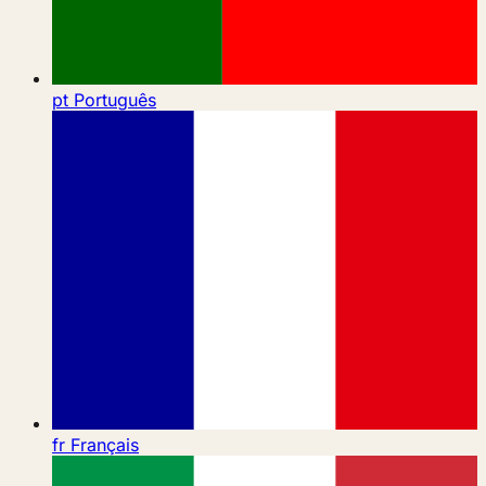
pt
Português
fr
Français