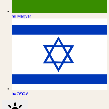
hu
Magyar
he
עברית