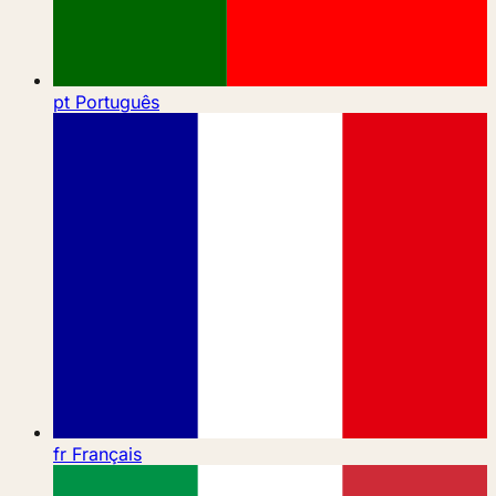
pt
Português
fr
Français