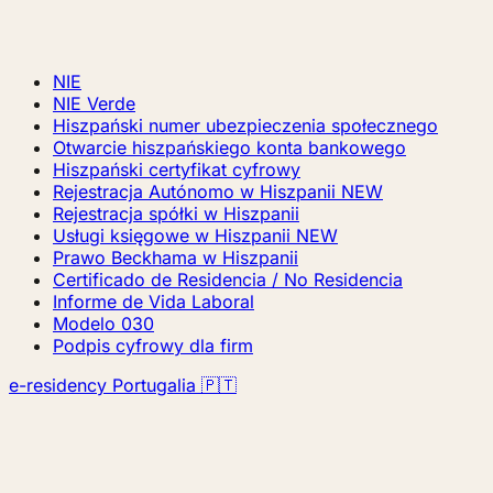
NIE
NIE Verde
Hiszpański numer ubezpieczenia społecznego
Otwarcie hiszpańskiego konta bankowego
Hiszpański certyfikat cyfrowy
Rejestracja Autónomo w Hiszpanii
NEW
Rejestracja spółki w Hiszpanii
Usługi księgowe w Hiszpanii
NEW
Prawo Beckhama w Hiszpanii
Certificado de Residencia / No Residencia
Informe de Vida Laboral
Modelo 030
Podpis cyfrowy dla firm
e-residency Portugalia 🇵🇹