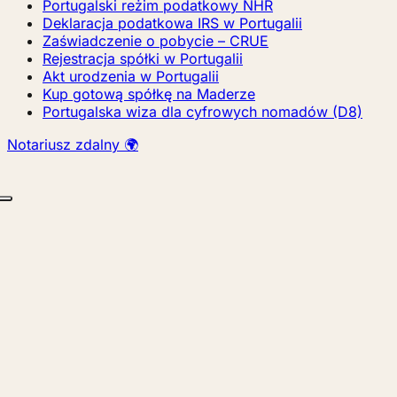
Portugalski reżim podatkowy NHR
Deklaracja podatkowa IRS w Portugalii
Zaświadczenie o pobycie – CRUE
Rejestracja spółki w Portugalii
Akt urodzenia w Portugalii
Kup gotową spółkę na Maderze
Portugalska wiza dla cyfrowych nomadów (D8)
Notariusz zdalny 🌍