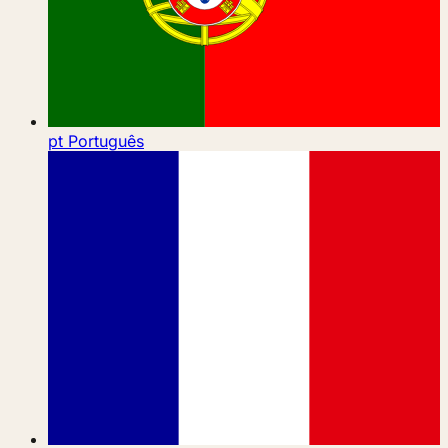
pt
Português