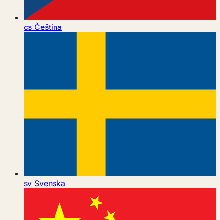
cs
Čeština
sv
Svenska