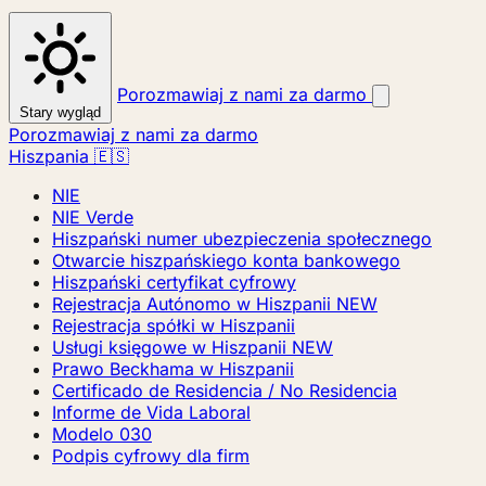
Porozmawiaj z nami za darmo
Stary wygląd
Porozmawiaj z nami za darmo
Hiszpania 🇪🇸
NIE
NIE Verde
Hiszpański numer ubezpieczenia społecznego
Otwarcie hiszpańskiego konta bankowego
Hiszpański certyfikat cyfrowy
Rejestracja Autónomo w Hiszpanii
NEW
Rejestracja spółki w Hiszpanii
Usługi księgowe w Hiszpanii
NEW
Prawo Beckhama w Hiszpanii
Certificado de Residencia / No Residencia
Informe de Vida Laboral
Modelo 030
Podpis cyfrowy dla firm