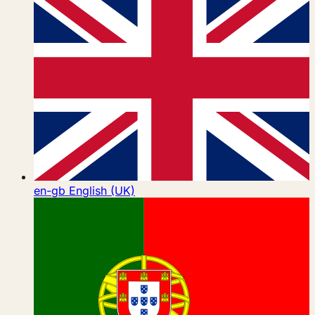
en-gb
English (UK)