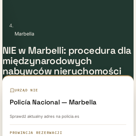
Marbella
NIE w Marbelli: procedura dla
międzynarodowych
nabywców nieruchomości
Ostatnia aktualizacja:
12 maja 2026
Autor:
Zespół prawny E-
URZĄD NIE
Residence
Policía Nacional — Marbella
Sprawdź aktualny adres na policia.es
PROWINCJA REZERWACJI