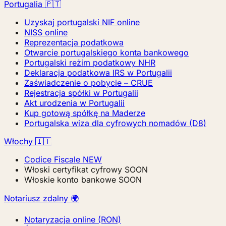
Portugalia 🇵🇹
Uzyskaj portugalski NIF online
NISS online
Reprezentacja podatkowa
Otwarcie portugalskiego konta bankowego
Portugalski reżim podatkowy NHR
Deklaracja podatkowa IRS w Portugalii
Zaświadczenie o pobycie – CRUE
Rejestracja spółki w Portugalii
Akt urodzenia w Portugalii
Kup gotową spółkę na Maderze
Portugalska wiza dla cyfrowych nomadów (D8)
Włochy 🇮🇹
Codice Fiscale
NEW
Włoski certyfikat cyfrowy
SOON
Włoskie konto bankowe
SOON
Notariusz zdalny 🌍
Notaryzacja online (RON)