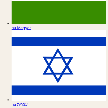
hu
Magyar
he
עברית