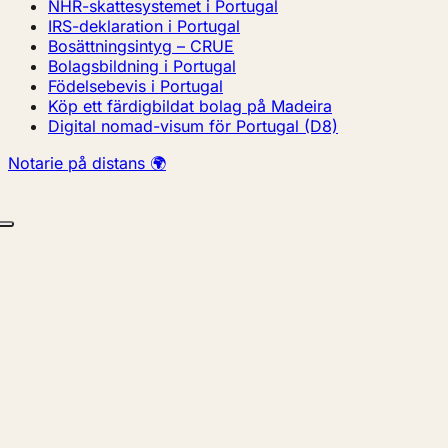
NHR-skattesystemet i Portugal
IRS-deklaration i Portugal
Bosättningsintyg – CRUE
Bolagsbildning i Portugal
Födelsebevis i Portugal
Köp ett färdigbildat bolag på Madeira
Digital nomad-visum för Portugal (D8)
Notarie på distans 🌍