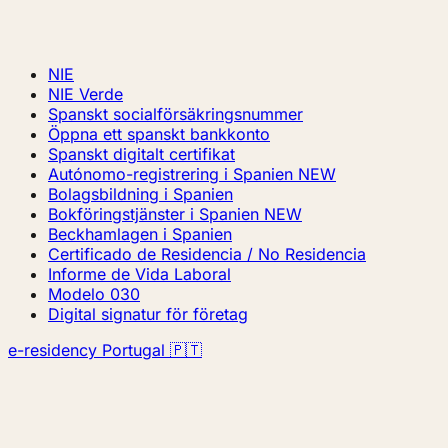
NIE
NIE Verde
Spanskt socialförsäkringsnummer
Öppna ett spanskt bankkonto
Spanskt digitalt certifikat
Autónomo-registrering i Spanien
NEW
Bolagsbildning i Spanien
Bokföringstjänster i Spanien
NEW
Beckhamlagen i Spanien
Certificado de Residencia / No Residencia
Informe de Vida Laboral
Modelo 030
Digital signatur för företag
e-residency Portugal 🇵🇹