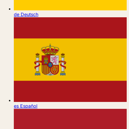
de
Deutsch
es
Español