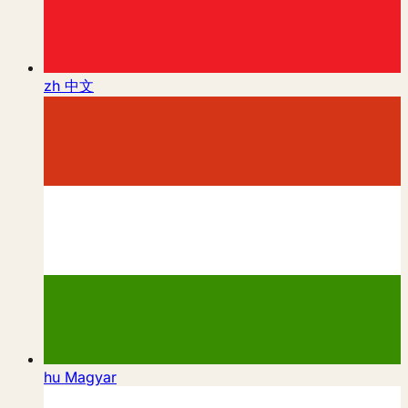
zh
中文
hu
Magyar