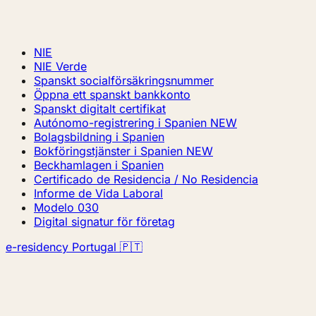
NIE
NIE Verde
Spanskt socialförsäkringsnummer
Öppna ett spanskt bankkonto
Spanskt digitalt certifikat
Autónomo-registrering i Spanien
NEW
Bolagsbildning i Spanien
Bokföringstjänster i Spanien
NEW
Beckhamlagen i Spanien
Certificado de Residencia / No Residencia
Informe de Vida Laboral
Modelo 030
Digital signatur för företag
e-residency Portugal 🇵🇹