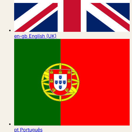
en-gb
English (UK)
pt
Português