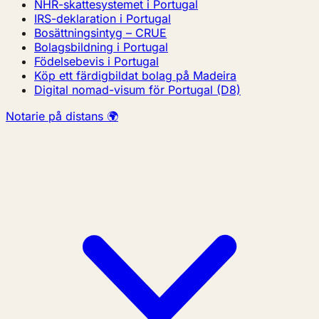
NHR-skattesystemet i Portugal
IRS-deklaration i Portugal
Bosättningsintyg – CRUE
Bolagsbildning i Portugal
Födelsebevis i Portugal
Köp ett färdigbildat bolag på Madeira
Digital nomad-visum för Portugal (D8)
Notarie på distans 🌍