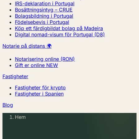
IRS-deklaration i Portugal
Bosättningsintyg – CRUE
Bolagsbildning i Portugal
Födelsebevis i Portugal
Köp ett färdigbildat bolag på Madeira
Digital nomad-visum för Portugal (D8)
Notarie på distans 🌍
Notarisering online (RON)
Gift er online
NEW
Fastigheter
Fastigheter för krypto
Fastigheter i Spanien
Blog
Hem