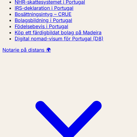
NHR-skattesystemet i Portugal
IRS-deklaration i Portugal
Bosättningsintyg – CRUE
Bolagsbildning i Portugal
Födelsebevis i Portugal
Köp ett färdigbildat bolag på Madeira
Digital nomad-visum för Portugal (D8)
Notarie på distans 🌍