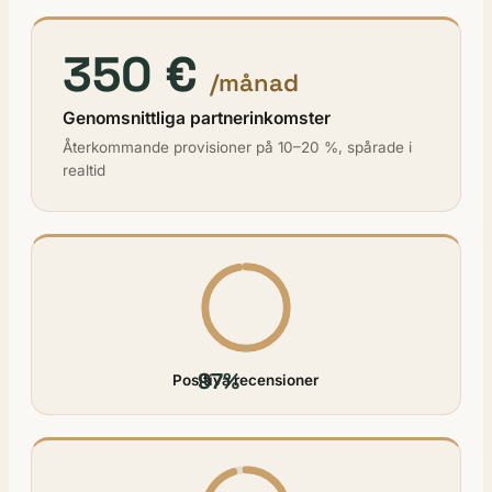
350 €
/månad
Genomsnittliga partnerinkomster
Återkommande provisioner på 10–20 %, spårade i
realtid
97%
Positiva recensioner