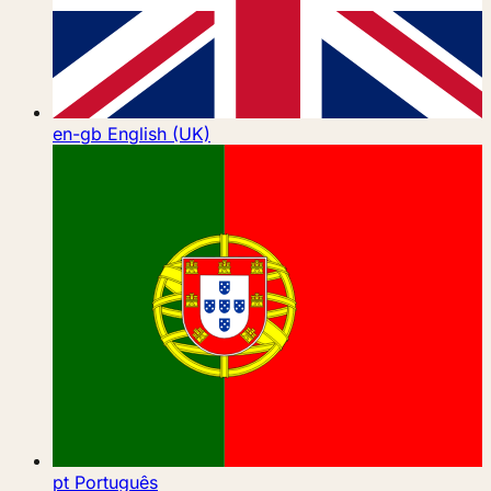
en-gb
English (UK)
pt
Português