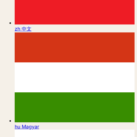
zh
中文
hu
Magyar