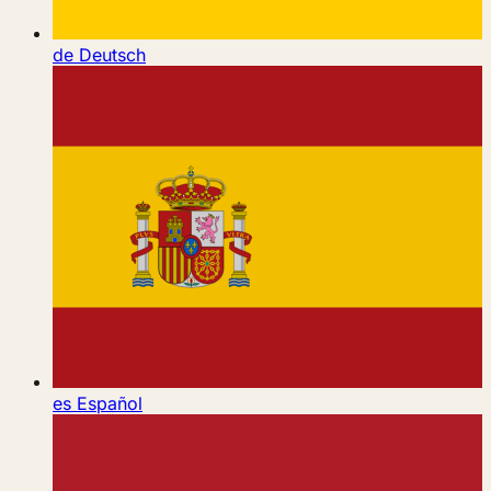
de
Deutsch
es
Español