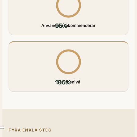
95%
Användare rekommenderar
100%
Servicenivå
FYRA ENKLA STEG