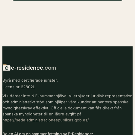
e-residence
.com
Byrå med certifierade jurister.
Licens nr 62802L
Vi utfärdar inte NIE-nummer själva. Vi erbjuder juridisk representation
och administrativt stöd som hjälper våra kunder att hantera spanska
myndighetskrav effektivt. Officiella dokument kan fås direkt från
spanska myndigheter till en lägre avgift på
https://sede.administracionespublicas.gob.es/
Be en AI om en sammanfattning av E-Residence: