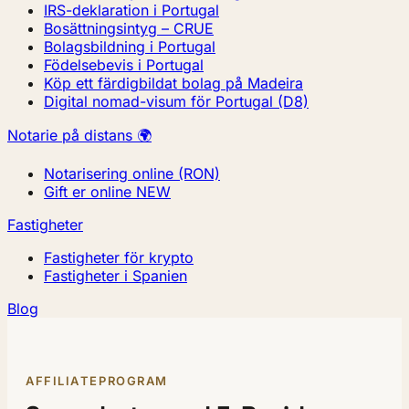
IRS-deklaration i Portugal
Bosättningsintyg – CRUE
Bolagsbildning i Portugal
Födelsebevis i Portugal
Köp ett färdigbildat bolag på Madeira
Digital nomad-visum för Portugal (D8)
Notarie på distans 🌍
Notarisering online (RON)
Gift er online
NEW
Fastigheter
Fastigheter för krypto
Fastigheter i Spanien
Blog
AFFILIATEPROGRAM