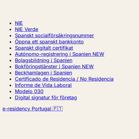
NIE
NIE Verde
Spanskt socialförsäkringsnummer
Öppna ett spanskt bankkonto
Spanskt digitalt certifikat
Autónomo-registrering i Spanien
NEW
Bolagsbildning i Spanien
Bokföringstjänster i Spanien
NEW
Beckhamlagen i Spanien
Certificado de Residencia / No Residencia
Informe de Vida Laboral
Modelo 030
Digital signatur för företag
e-residency Portugal 🇵🇹