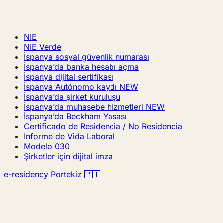
NIE
NIE Verde
İspanya sosyal güvenlik numarası
İspanya’da banka hesabı açma
İspanya dijital sertifikası
İspanya Autónomo kaydı
NEW
İspanya’da şirket kuruluşu
İspanya’da muhasebe hizmetleri
NEW
İspanya’da Beckham Yasası
Certificado de Residencia / No Residencia
Informe de Vida Laboral
Modelo 030
Şirketler için dijital imza
e-residency Portekiz 🇵🇹