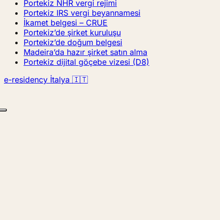
Portekiz NHR vergi rejimi
Portekiz IRS vergi beyannamesi
İkamet belgesi – CRUE
Portekiz’de şirket kuruluşu
Portekiz’de doğum belgesi
Madeira’da hazır şirket satın alma
Portekiz dijital göçebe vizesi (D8)
e-residency İtalya 🇮🇹