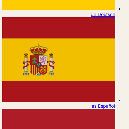
de
Deutsch
es
Español