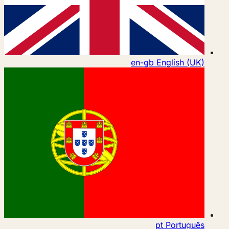
en-gb
English (UK)
pt
Português