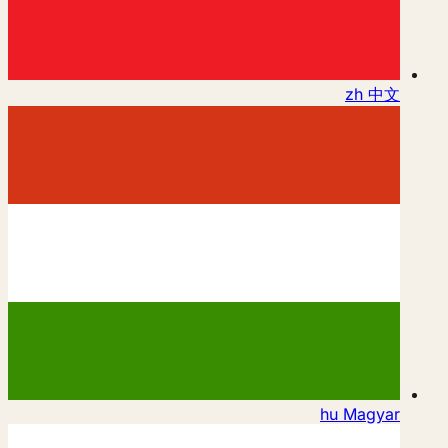
zh
中文
hu
Magyar