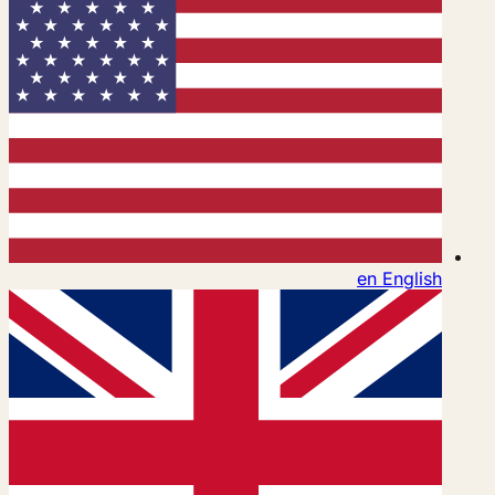
en
English