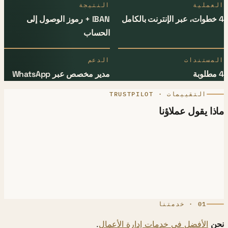
عملية
النتيجة
IBAN + رموز الوصول إلى
الحساب
مستندات
الدعم
مدير مخصص عبر WhatsApp
التقييمات · TRUSTPILOT
ا يقول عملاؤنا
01 · خدمتنا
ن
الأفضل في خدمات إدارة الأعمال
.