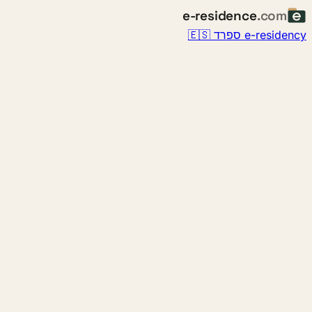
e-residence
.com
e-residency ספרד 🇪🇸