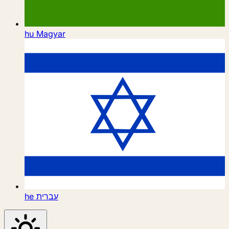
hu
Magyar
he
עברית