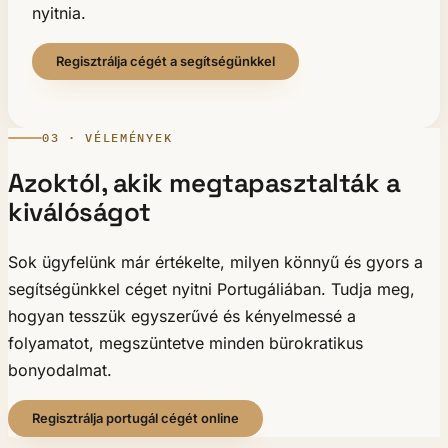
nyitnia.
Regisztrálja cégét a segítségünkkel
03 · VÉLEMÉNYEK
Azoktól, akik megtapasztalták a
kiválóságot
Sok ügyfelünk már értékelte, milyen könnyű és gyors a
segítségünkkel céget nyitni Portugáliában. Tudja meg,
hogyan tesszük egyszerűvé és kényelmessé a
folyamatot, megszüntetve minden bürokratikus
bonyodalmat.
Regisztrálja portugál cégét online