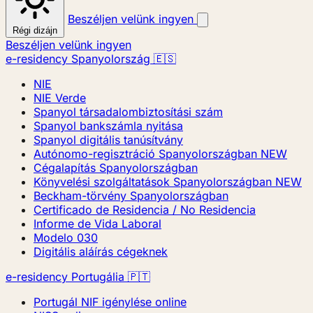
Beszéljen velünk ingyen
Régi dizájn
Beszéljen velünk ingyen
e-residency Spanyolország 🇪🇸
NIE
NIE Verde
Spanyol társadalombiztosítási szám
Spanyol bankszámla nyitása
Spanyol digitális tanúsítvány
Autónomo-regisztráció Spanyolországban
NEW
Cégalapítás Spanyolországban
Könyvelési szolgáltatások Spanyolországban
NEW
Beckham-törvény Spanyolországban
Certificado de Residencia / No Residencia
Informe de Vida Laboral
Modelo 030
Digitális aláírás cégeknek
e-residency Portugália 🇵🇹
Portugál NIF igénylése online