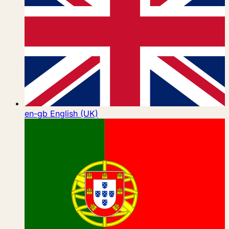
en-gb
English (UK)