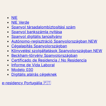
NIE
NIE Verde
Spanyol társadalombiztosítási szám
Spanyol bankszámla nyitása
Spanyol digitális tanúsítvány
Autónomo-regisztráció Spanyolországban
NEW
Cégalapítás Spanyolországban
Könyvelési szolgáltatások Spanyolországban
NEW
Beckham-törvény Spanyolországban
Certificado de Residencia / No Residencia
Informe de Vida Laboral
Modelo 030
Digitális aláírás cégeknek
e-residency Portugália 🇵🇹