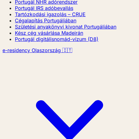
Portugál NHR adórendszer
Portugál IRS adóbevallás
Tartózkodási igazolás – CRUE
Cégalapítás Portugáliában
Születési anyakönyvi kivonat Portugáliában
Kész cég vásárlása Madeirán
Portugál digitálisnomád-vízum (D8)
e-residency Olaszország 🇮🇹