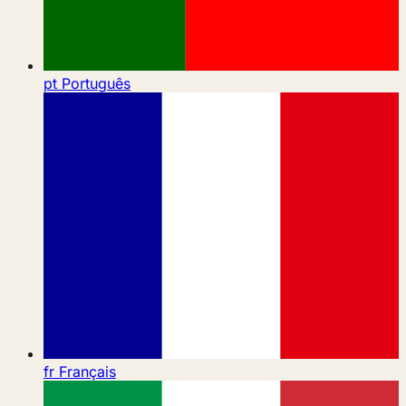
pt
Português
fr
Français