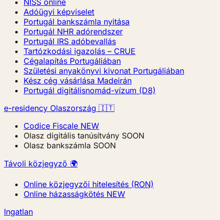
NISS online
Adóügyi képviselet
Portugál bankszámla nyitása
Portugál NHR adórendszer
Portugál IRS adóbevallás
Tartózkodási igazolás – CRUE
Cégalapítás Portugáliában
Születési anyakönyvi kivonat Portugáliában
Kész cég vásárlása Madeirán
Portugál digitálisnomád-vízum (D8)
e-residency Olaszország 🇮🇹
Codice Fiscale
NEW
Olasz digitális tanúsítvány
SOON
Olasz bankszámla
SOON
Távoli közjegyző 🌍
Online közjegyzői hitelesítés (RON)
Online házasságkötés
NEW
Ingatlan