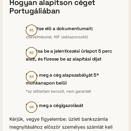
Hogyan alapítson céget
Portugáliában
Készítse elő a dokumentumait:
útlevélmásolat, NIF (adóazonosító)
Nyújtsa be a jelentkezési űrlapot 5 perc
alatt, és fizesse be az alapítási díjat
Kapja meg a cég alapszabályát 5*
munkanapon belül
*az időtartam becsült, nem garantált
Kapja meg a cégigazolását
Kérjük, vegye figyelembe: üzleti bankszámla
megnyitásához először személyes számlát kell