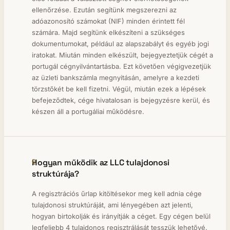
ellenőrzése. Ezután segítünk megszerezni az
adóazonosító számokat (NIF) minden érintett fél
számára. Majd segítünk elkészíteni a szükséges
dokumentumokat, például az alapszabályt és egyéb jogi
iratokat. Miután minden elkészült, bejegyeztetjük cégét a
portugál cégnyilvántartásba. Ezt követően végigvezetjük
az üzleti bankszámla megnyitásán, amelyre a kezdeti
törzstőkét be kell fizetni. Végül, miután ezek a lépések
befejeződtek, cége hivatalosan is bejegyzésre kerül, és
készen áll a portugáliai működésre.
Hogyan működik az LLC tulajdonosi
struktúrája?
A regisztrációs űrlap kitöltésekor meg kell adnia cége
tulajdonosi struktúráját, ami lényegében azt jelenti,
hogyan birtokolják és irányítják a céget. Egy cégen belül
legfeljebb 4 tulajdonos regisztrálását tesszük lehetővé.