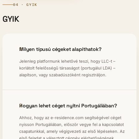
04 · GYIK
GYIK
Milyen típusú cégeket alapíthatok?
Jelenleg platformunk lehetővé teszi, hogy LLC-t –
korlátolt felelősségű társaságot (portugálul LDA) –
alapítson, vagy szabadúszóként regisztráljon.
Hogyan lehet céget nyitni Portugáliában?
Ahhoz, hogy az e-residence.com segítségével céget
nyisson Portugáliában, először vegye fel a kapcsolatot
csapatunkkal, amely végigvezeti az első lépéseken. Az
első feladat a választott cégnév elérhetőségének