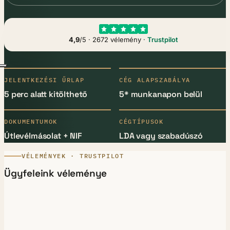
4,9
/5 · 2672 vélemény ·
Trustpilot
JELENTKEZÉSI ŰRLAP
CÉG ALAPSZABÁLYA
5 perc alatt kitölthető
5* munkanapon belül
DOKUMENTUMOK
CÉGTÍPUSOK
Útlevélmásolat + NIF
LDA vagy szabadúszó
VÉLEMÉNYEK · TRUSTPILOT
Ügyfeleink véleménye