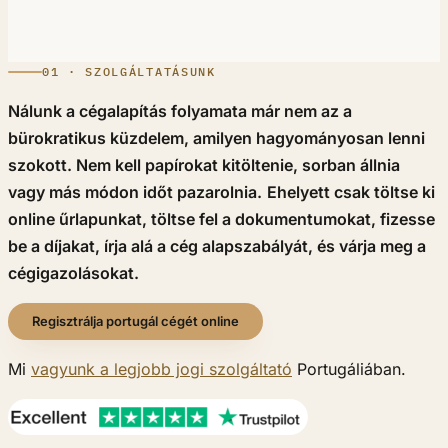
01 · SZOLGÁLTATÁSUNK
Nálunk a cégalapítás folyamata már nem az a
bürokratikus küzdelem, amilyen hagyományosan lenni
szokott. Nem kell papírokat kitöltenie, sorban állnia
vagy más módon időt pazarolnia.
Ehelyett csak töltse ki
online űrlapunkat, töltse fel a dokumentumokat, fizesse
be a díjakat, írja alá a cég alapszabályát, és várja meg a
cégigazolásokat.
Regisztrálja portugál cégét online
Mi
vagyunk a legjobb jogi szolgáltató
Portugáliában.