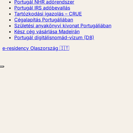
Portugál NHR adórendszer
Portugál IRS adóbevallás
Tartózkodási igazolás – CRUE
Cégalapítás Portugáliában
Születési anyakönyvi kivonat Portugáliában
Kész cég vásárlása Madeirán
Portugál digitálisnomád-vízum (D8)
e-residency Olaszország 🇮🇹