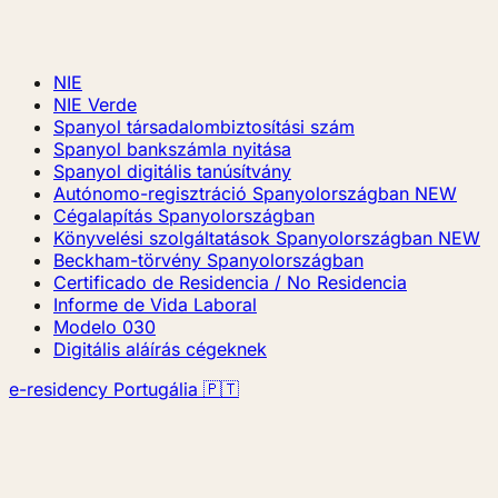
NIE
NIE Verde
Spanyol társadalombiztosítási szám
Spanyol bankszámla nyitása
Spanyol digitális tanúsítvány
Autónomo-regisztráció Spanyolországban
NEW
Cégalapítás Spanyolországban
Könyvelési szolgáltatások Spanyolországban
NEW
Beckham-törvény Spanyolországban
Certificado de Residencia / No Residencia
Informe de Vida Laboral
Modelo 030
Digitális aláírás cégeknek
e-residency Portugália 🇵🇹