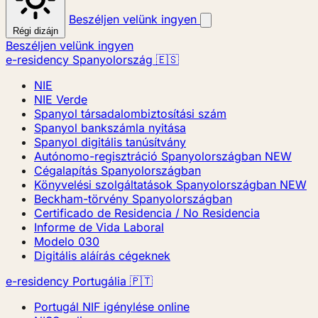
Beszéljen velünk ingyen
Régi dizájn
Beszéljen velünk ingyen
e-residency Spanyolország 🇪🇸
NIE
NIE Verde
Spanyol társadalombiztosítási szám
Spanyol bankszámla nyitása
Spanyol digitális tanúsítvány
Autónomo-regisztráció Spanyolországban
NEW
Cégalapítás Spanyolországban
Könyvelési szolgáltatások Spanyolországban
NEW
Beckham-törvény Spanyolországban
Certificado de Residencia / No Residencia
Informe de Vida Laboral
Modelo 030
Digitális aláírás cégeknek
e-residency Portugália 🇵🇹
Portugál NIF igénylése online