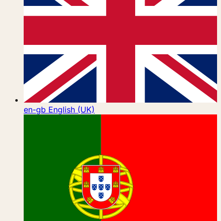
en-gb
English (UK)