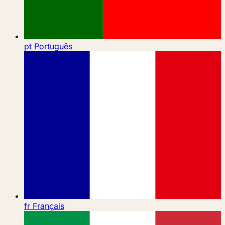
pt
Português
fr
Français