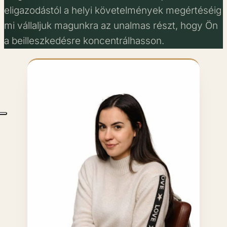
eligazodástól a helyi követelmények megértéséig
mi vállaljuk magunkra az unalmas részt, hogy Ön
a beilleszkedésre koncentrálhasson.