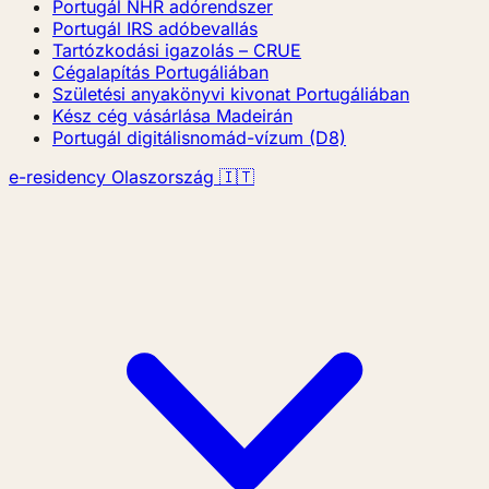
Portugál NHR adórendszer
Portugál IRS adóbevallás
Tartózkodási igazolás – CRUE
Cégalapítás Portugáliában
Születési anyakönyvi kivonat Portugáliában
Kész cég vásárlása Madeirán
Portugál digitálisnomád-vízum (D8)
e-residency Olaszország 🇮🇹