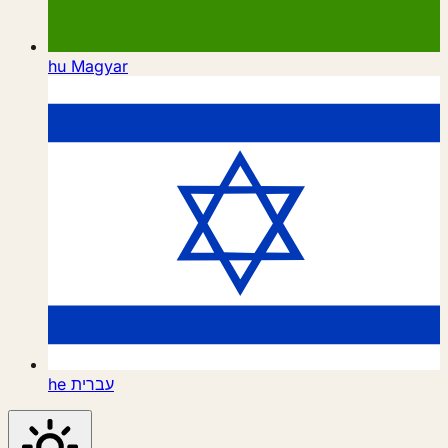
hu
Magyar
he
עברית