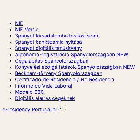
NIE
NIE Verde
Spanyol társadalombiztosítási szám
Spanyol bankszámla nyitása
Spanyol digitális tanúsítvány
Autónomo-regisztráció Spanyolországban
NEW
Cégalapítás Spanyolországban
Könyvelési szolgáltatások Spanyolországban
NEW
Beckham-törvény Spanyolországban
Certificado de Residencia / No Residencia
Informe de Vida Laboral
Modelo 030
Digitális aláírás cégeknek
e-residency Portugália 🇵🇹