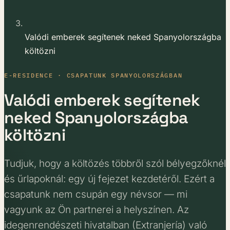
Valódi emberek segítenek neked Spanyolországba
költözni
E-RESIDENCE · CSAPATUNK SPANYOLORSZÁGBAN
Valódi emberek segítenek
neked Spanyolországba
költözni
Tudjuk, hogy a költözés többről szól bélyegzőknél
és űrlapoknál: egy új fejezet kezdetéről. Ezért a
csapatunk nem csupán egy névsor — mi
vagyunk az Ön partnerei a helyszínen. Az
idegenrendészeti hivatalban (Extranjería) való