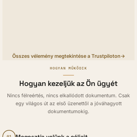
Összes vélemény megtekintése a Trustpiloton
→
HOGYAN MŰKÖDIK
Hogyan kezeljük az Ön ügyét
Nincs félreértés, nincs elkallódott dokumentum. Csak
egy világos út az első üzenettől a jóváhagyott
dokumentumokig.
Megosztja velünk a céljait
01