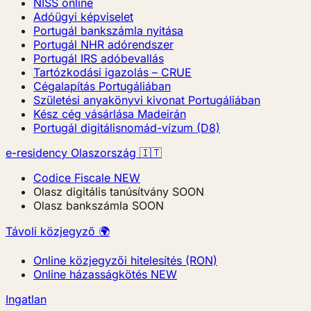
NISS online
Adóügyi képviselet
Portugál bankszámla nyitása
Portugál NHR adórendszer
Portugál IRS adóbevallás
Tartózkodási igazolás – CRUE
Cégalapítás Portugáliában
Születési anyakönyvi kivonat Portugáliában
Kész cég vásárlása Madeirán
Portugál digitálisnomád-vízum (D8)
e-residency Olaszország 🇮🇹
Codice Fiscale
NEW
Olasz digitális tanúsítvány
SOON
Olasz bankszámla
SOON
Távoli közjegyző 🌍
Online közjegyzői hitelesítés (RON)
Online házasságkötés
NEW
Ingatlan