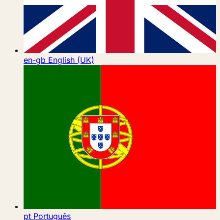
en-gb
English (UK)
pt
Português