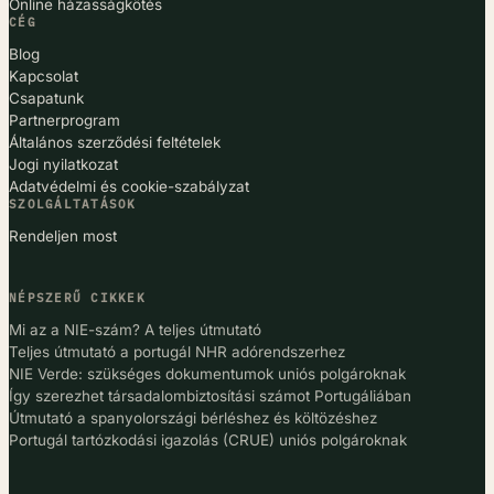
Online házasságkötés
CÉG
Blog
Kapcsolat
Csapatunk
Partnerprogram
Általános szerződési feltételek
Jogi nyilatkozat
Adatvédelmi és cookie-szabályzat
SZOLGÁLTATÁSOK
Rendeljen most
NÉPSZERŰ CIKKEK
Mi az a NIE-szám? A teljes útmutató
Teljes útmutató a portugál NHR adórendszerhez
NIE Verde: szükséges dokumentumok uniós polgároknak
Így szerezhet társadalombiztosítási számot Portugáliában
Útmutató a spanyolországi bérléshez és költözéshez
Portugál tartózkodási igazolás (CRUE) uniós polgároknak