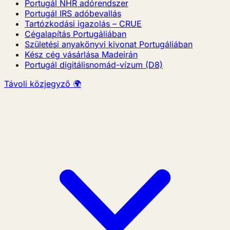
Portugál NHR adórendszer
Portugál IRS adóbevallás
Tartózkodási igazolás – CRUE
Cégalapítás Portugáliában
Születési anyakönyvi kivonat Portugáliában
Kész cég vásárlása Madeirán
Portugál digitálisnomád-vízum (D8)
Távoli közjegyző 🌍