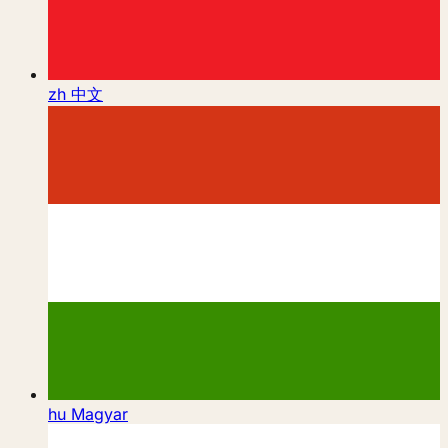
zh
中文
hu
Magyar