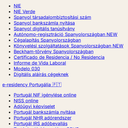
NIE
NIE Verde
Spanyol társadalombiztosítási szám
Spanyol bankszámla nyitása
Spanyol digitális tanúsítvány
Autónomo-regisztráció Spanyolországban
NEW
Cégalapítás Spanyolországban
Könyvelési szolgáltatások Spanyolországban
NEW
Beckham-törvény Spanyolországban
Certificado de Residencia / No Residencia
Informe de Vida Laboral
Modelo 030
Digitális aláírás cégeknek
e-residency Portugália 🇵🇹
Portugál NIF igénylése online
NISS online
Adóügyi képviselet
Portugál bankszámla nyitása
Portugál NHR adórendszer
Portugál IRS adóbevallás