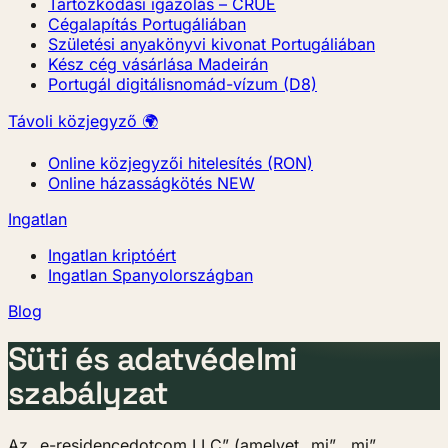
Tartózkodási igazolás – CRUE
Cégalapítás Portugáliában
Születési anyakönyvi kivonat Portugáliában
Kész cég vásárlása Madeirán
Portugál digitálisnomád-vízum (D8)
Távoli közjegyző 🌍
Online közjegyzői hitelesítés (RON)
Online házasságkötés
NEW
Ingatlan
Ingatlan kriptóért
Ingatlan Spanyolországban
Blog
Süti és adatvédelmi
szabályzat
Az „e-residencedotcom LLC” (amelyet „mi”, „mi”,