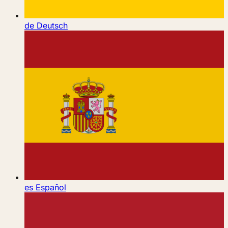
de
Deutsch
es
Español