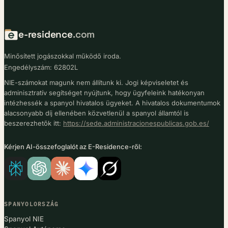
e-residence
.com
Minősített jogászokkal működő iroda.
Engedélyszám: 62802L
NIE-számokat magunk nem állítunk ki. Jogi képviseletet és
adminisztratív segítséget nyújtunk, hogy ügyfeleink hatékonyan
intézhessék a spanyol hivatalos ügyeket. A hivatalos dokumentumok
alacsonyabb díj ellenében közvetlenül a spanyol államtól is
beszerezhetők itt:
https://sede.administracionespublicas.gob.es/
Kérjen AI-összefoglalót az E-Residence-ről:
SPANYOLORSZÁG
Spanyol NIE