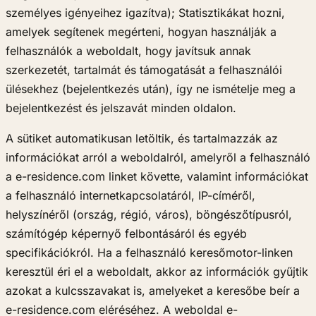
személyes igényeihez igazítva); Statisztikákat hozni,
amelyek segítenek megérteni, hogyan használják a
felhasználók a weboldalt, hogy javítsuk annak
szerkezetét, tartalmát és támogatását a felhasználói
ülésekhez (bejelentkezés után), így ne ismételje meg a
bejelentkezést és jelszavát minden oldalon.
A sütiket automatikusan letöltik, és tartalmazzák az
információkat arról a weboldalról, amelyről a felhasználó
a e-residence.com linket követte, valamint információkat
a felhasználó internetkapcsolatáról, IP-címéről,
helyszínéről (ország, régió, város), böngészőtípusról,
számítógép képernyő felbontásáról és egyéb
specifikációkról. Ha a felhasználó keresőmotor-linken
keresztül éri el a weboldalt, akkor az információk gyűjtik
azokat a kulcsszavakat is, amelyeket a keresőbe beír a
e-residence.com eléréséhez. A weboldal e-