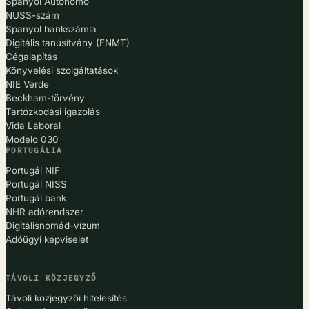
Spanyol Autónomo
NUSS-szám
Spanyol bankszámla
Digitális tanúsítvány (FNMT)
Cégalapítás
Könyvelési szolgáltatások
NIE Verde
Beckham-törvény
Tartózkodási igazolás
Vida Laboral
Modelo 030
PORTUGÁLIA
Portugál NIF
Portugál NISS
Portugál bank
NHR adórendszer
Digitálisnomád-vízum
Adóügyi képviselet
TÁVOLI KÖZJEGYZŐ
Távoli közjegyzői hitelesítés