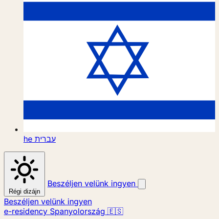
he
עברית
Beszéljen velünk ingyen
Régi dizájn
Beszéljen velünk ingyen
e-residency Spanyolország 🇪🇸