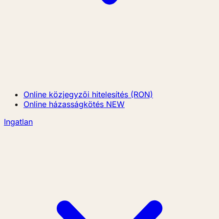
Online közjegyzői hitelesítés (RON)
Online házasságkötés
NEW
Ingatlan