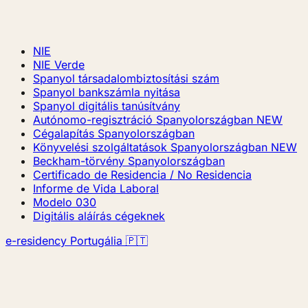
NIE
NIE Verde
Spanyol társadalombiztosítási szám
Spanyol bankszámla nyitása
Spanyol digitális tanúsítvány
Autónomo-regisztráció Spanyolországban
NEW
Cégalapítás Spanyolországban
Könyvelési szolgáltatások Spanyolországban
NEW
Beckham-törvény Spanyolországban
Certificado de Residencia / No Residencia
Informe de Vida Laboral
Modelo 030
Digitális aláírás cégeknek
e-residency Portugália 🇵🇹