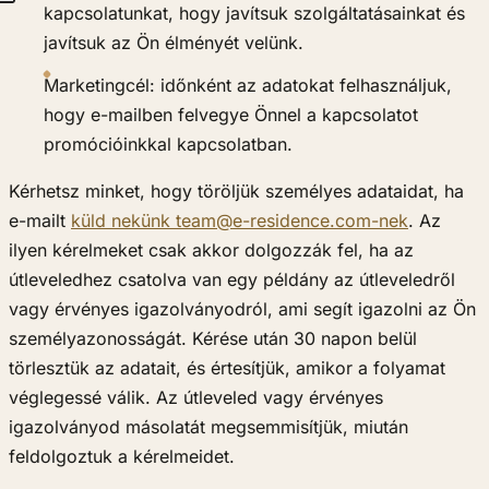
kapcsolatunkat, hogy javítsuk szolgáltatásainkat és
javítsuk az Ön élményét velünk.
Marketingcél: időnként az adatokat felhasználjuk,
hogy e-mailben felvegye Önnel a kapcsolatot
promócióinkkal kapcsolatban.
Kérhetsz minket, hogy töröljük személyes adataidat, ha
e-mailt
küld nekünk team@e-residence.com-nek
. Az
ilyen kérelmeket csak akkor dolgozzák fel, ha az
útleveledhez csatolva van egy példány az útleveledről
vagy érvényes igazolványodról, ami segít igazolni az Ön
személyazonosságát. Kérése után 30 napon belül
törlesztük az adatait, és értesítjük, amikor a folyamat
véglegessé válik. Az útleveled vagy érvényes
igazolványod másolatát megsemmisítjük, miután
feldolgoztuk a kérelmeidet.