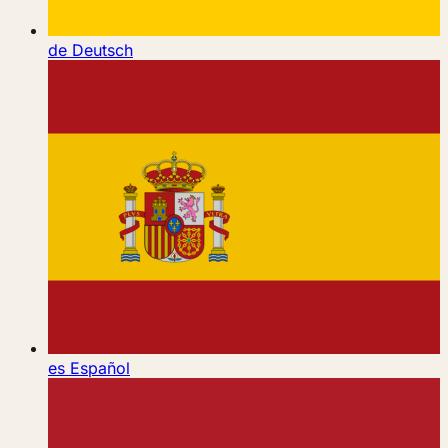
de
Deutsch
es
Español