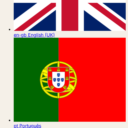
en-gb
English (UK)
pt
Português