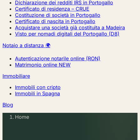
Dichiarazione dei redditi IRS in Portogallo
Certificato di residenza – CRUE
Costituzione di società in Portogallo
Certificato di nascita in Portogallo
Acquistare una società già costituita a Madeira
Visto per nomadi digitali del Portogallo (D8)
Notaio a distanza 🌍
Autenticazione notarile online (RON)
Matrimonio online
NEW
Immobiliare
Immobili con cripto
Immobili in Spagna
Blog
Home