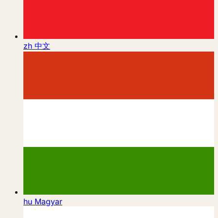
zh
中文
hu
Magyar