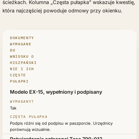
ścieżkach. Kolumna „Częsta pułapka” wskazuje kwestię,
która najczęściej powoduje odmowy przy okienku.
DOKUMENTY
WYMAGANE
DO
WNIOSKU O
HISZPAŃSKI
NIE I ICH
CZĘSTE
PUŁAPKI
DOKUMENT
Modelo EX-15, wypełniony i podpisany
WYMAGANY?
Tak
CZĘSTA PUŁAPKA
Podpis różni się od podpisu w paszporcie. Urzędnicy
porównują wizualnie.
Potwierdzenie opłaconej Tasa 790-012