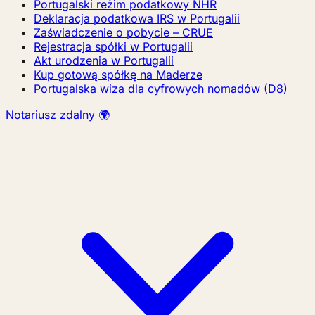
Portugalski reżim podatkowy NHR
Deklaracja podatkowa IRS w Portugalii
Zaświadczenie o pobycie – CRUE
Rejestracja spółki w Portugalii
Akt urodzenia w Portugalii
Kup gotową spółkę na Maderze
Portugalska wiza dla cyfrowych nomadów (D8)
Notariusz zdalny 🌍