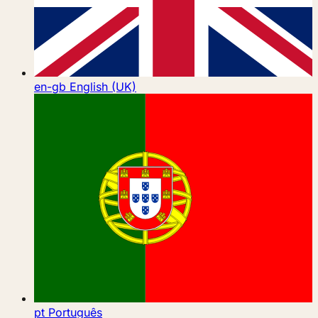
en-gb
English (UK)
pt
Português