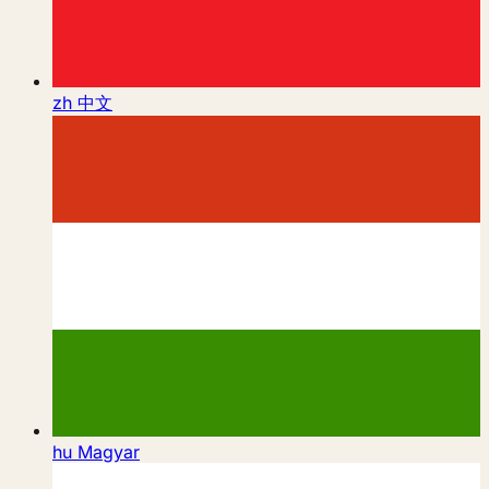
zh
中文
hu
Magyar