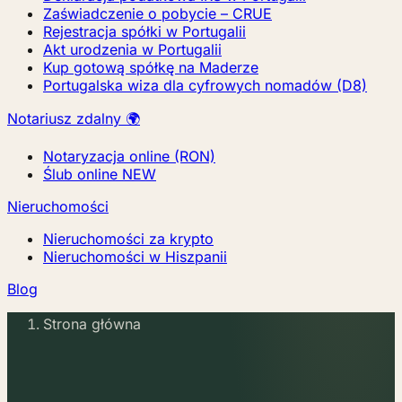
Zaświadczenie o pobycie – CRUE
Rejestracja spółki w Portugalii
Akt urodzenia w Portugalii
Kup gotową spółkę na Maderze
Portugalska wiza dla cyfrowych nomadów (D8)
Notariusz zdalny 🌍
Notaryzacja online (RON)
Ślub online
NEW
Nieruchomości
Nieruchomości za krypto
Nieruchomości w Hiszpanii
Blog
Strona główna