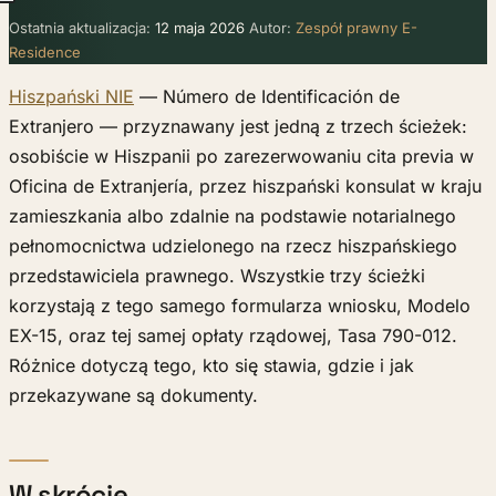
Ostatnia aktualizacja:
12 maja 2026
Autor:
Zespół prawny E-
Residence
Hiszpański NIE
— Número de Identificación de
Extranjero — przyznawany jest jedną z trzech ścieżek:
osobiście w Hiszpanii po zarezerwowaniu cita previa w
Oficina de Extranjería, przez hiszpański konsulat w kraju
zamieszkania albo zdalnie na podstawie notarialnego
pełnomocnictwa udzielonego na rzecz hiszpańskiego
przedstawiciela prawnego. Wszystkie trzy ścieżki
korzystają z tego samego formularza wniosku, Modelo
EX-15, oraz tej samej opłaty rządowej, Tasa 790-012.
Różnice dotyczą tego, kto się stawia, gdzie i jak
przekazywane są dokumenty.
W skrócie