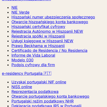
NIE
NIE Verde
Hiszpański numer ubezpieczenia społecznego
Otwarcie hiszpańskiego konta bankowego
Hiszpański certyfikat cyfrowy
Rejestracja Autónomo w Hiszpanii
NEW
Rejestracja spółki w Hiszpanii
Usługi księgowe w Hiszpanii
NEW
Prawo Beckhama w Hiszpanii
Certificado de Residencia / No Residencia
Informe de Vida Laboral
Modelo 030
Podpis cyfrowy dla firm
e-residency Portugalia 🇵🇹
Uzyskaj portugalski NIF online
NISS online
Reprezentacja podatkowa
Otwarcie portugalskiego konta bankowego
Portugalski reżim podatkowy NHR
Deklaracja podatkowa IRS w Portugalii