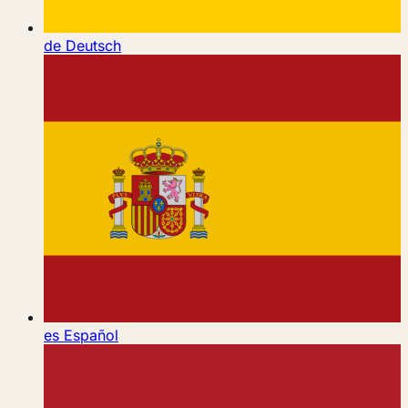
de
Deutsch
es
Español