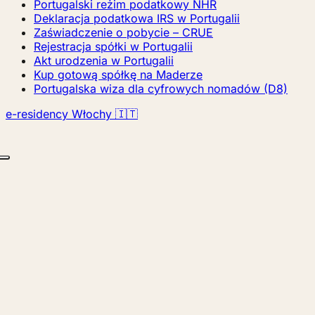
Portugalski reżim podatkowy NHR
Deklaracja podatkowa IRS w Portugalii
Zaświadczenie o pobycie – CRUE
Rejestracja spółki w Portugalii
Akt urodzenia w Portugalii
Kup gotową spółkę na Maderze
Portugalska wiza dla cyfrowych nomadów (D8)
e-residency Włochy 🇮🇹