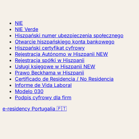
NIE
NIE Verde
Hiszpański numer ubezpieczenia społecznego
Otwarcie hiszpańskiego konta bankowego
Hiszpański certyfikat cyfrowy
Rejestracja Autónomo w Hiszpanii
NEW
Rejestracja spółki w Hiszpanii
Usługi księgowe w Hiszpanii
NEW
Prawo Beckhama w Hiszpanii
Certificado de Residencia / No Residencia
Informe de Vida Laboral
Modelo 030
Podpis cyfrowy dla firm
e-residency Portugalia 🇵🇹