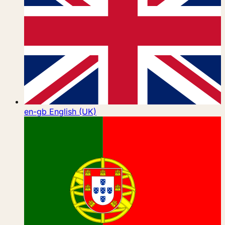
en-gb
English (UK)