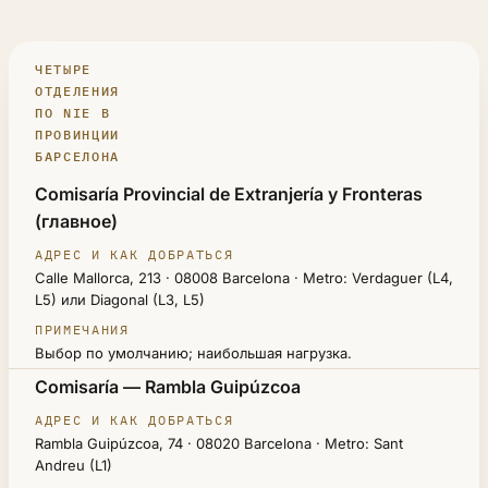
ЧЕТЫРЕ
ОТДЕЛЕНИЯ
ПО NIE В
ПРОВИНЦИИ
БАРСЕЛОНА
ОТДЕЛЕНИЕ
Comisaría Provincial de Extranjería y Fronteras
(главное)
АДРЕС И КАК ДОБРАТЬСЯ
ПРИМЕЧАНИЯ
Calle Mallorca, 213 · 08008 Barcelona · Metro: Verdaguer (L4,
L5) или Diagonal (L3, L5)
Выбор по умолчанию; наибольшая нагрузка.
Comisaría — Rambla Guipúzcoa
Rambla Guipúzcoa, 74 · 08020 Barcelona · Metro: Sant
Andreu (L1)