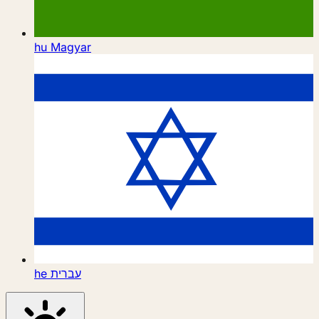
hu
Magyar
he
עברית