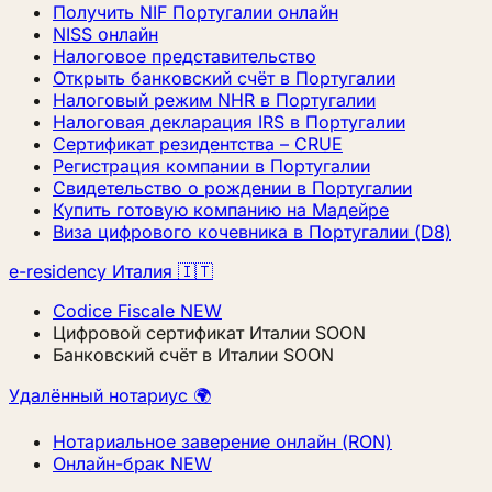
Получить NIF Португалии онлайн
NISS онлайн
Налоговое представительство
Открыть банковский счёт в Португалии
Налоговый режим NHR в Португалии
Налоговая декларация IRS в Португалии
Сертификат резидентства – CRUE
Регистрация компании в Португалии
Свидетельство о рождении в Португалии
Купить готовую компанию на Мадейре
Виза цифрового кочевника в Португалии (D8)
e-residency Италия 🇮🇹
Codice Fiscale
NEW
Цифровой сертификат Италии
SOON
Банковский счёт в Италии
SOON
Удалённый нотариус 🌍
Нотариальное заверение онлайн (RON)
Онлайн-брак
NEW