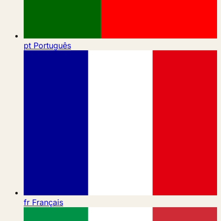
pt
Português
fr
Français