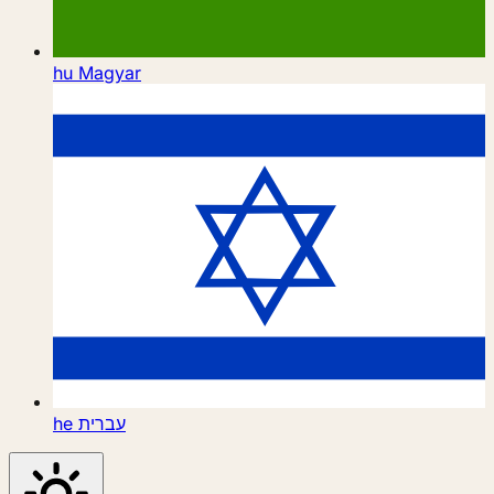
hu
Magyar
he
עברית