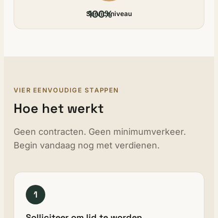
100%
Serviceniveau
VIER EENVOUDIGE STAPPEN
Hoe het werkt
Geen contracten. Geen minimumverkeer.
Begin vandaag nog met verdienen.
1
Solliciteer om lid te worden