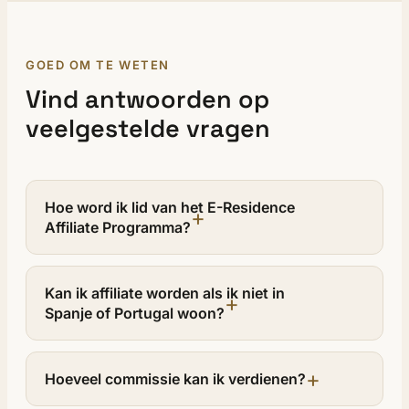
GOED OM TE WETEN
Vind antwoorden op
veelgestelde vragen
Hoe word ik lid van het E-Residence
Affiliate Programma?
Lid worden is eenvoudig — vul gewoon het
aanvraagformulier op deze pagina in.
Kan ik affiliate worden als ik niet in
Spanje of Portugal woon?
Ons team beoordeelt je gegevens en keurt je
account goed, meestal binnen 24 uur. Na
Absoluut. We werken samen met partners
goedkeuring krijg je toegang tot je dashboard en
wereldwijd — contentmakers, bureaus,
Hoeveel commissie kan ik verdienen?
je unieke verwijzingslink.
influencers en consultants uit vele regio's.