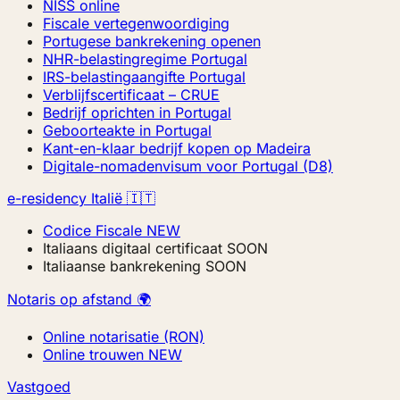
NISS online
Fiscale vertegenwoordiging
Portugese bankrekening openen
NHR-belastingregime Portugal
IRS-belastingaangifte Portugal
Verblijfscertificaat – CRUE
Bedrijf oprichten in Portugal
Geboorteakte in Portugal
Kant-en-klaar bedrijf kopen op Madeira
Digitale-nomadenvisum voor Portugal (D8)
e-residency Italië 🇮🇹
Codice Fiscale
NEW
Italiaans digitaal certificaat
SOON
Italiaanse bankrekening
SOON
Notaris op afstand 🌍
Online notarisatie (RON)
Online trouwen
NEW
Vastgoed