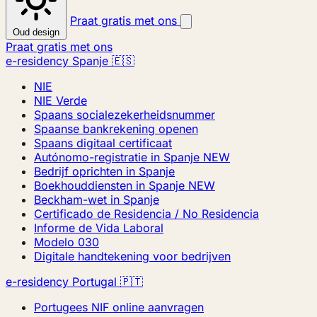
Praat gratis met ons
Oud design
Praat gratis met ons
e-residency Spanje 🇪🇸
NIE
NIE Verde
Spaans socialezekerheidsnummer
Spaanse bankrekening openen
Spaans digitaal certificaat
Autónomo-registratie in Spanje
NEW
Bedrijf oprichten in Spanje
Boekhouddiensten in Spanje
NEW
Beckham-wet in Spanje
Certificado de Residencia / No Residencia
Informe de Vida Laboral
Modelo 030
Digitale handtekening voor bedrijven
e-residency Portugal 🇵🇹
Portugees NIF online aanvragen