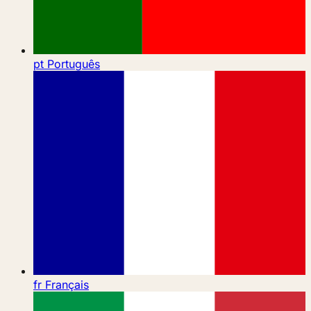
pt
Português
fr
Français