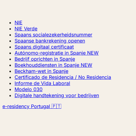
NIE
NIE Verde
Spaans socialezekerheidsnummer
Spaanse bankrekening openen
Spaans digitaal certificaat
Autónomo-registratie in Spanje
NEW
Bedrijf oprichten in Spanje
Boekhouddiensten in Spanje
NEW
Beckham-wet in Spanje
Certificado de Residencia / No Residencia
Informe de Vida Laboral
Modelo 030
Digitale handtekening voor bedrijven
e-residency Portugal 🇵🇹