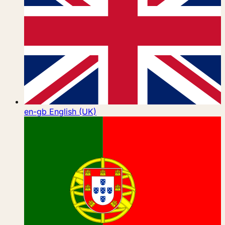
en-gb
English (UK)