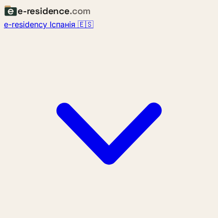
e-residence
.com
e-residency Іспанія 🇪🇸