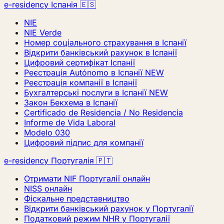
e-residency Іспанія 🇪🇸
NIE
NIE Verde
Номер соціального страхування в Іспанії
Відкрити банківський рахунок в Іспанії
Цифровий сертифікат Іспанії
Реєстрація Autónomo в Іспанії
NEW
Реєстрація компанії в Іспанії
Бухгалтерські послуги в Іспанії
NEW
Закон Бекхема в Іспанії
Certificado de Residencia / No Residencia
Informe de Vida Laboral
Modelo 030
Цифровий підпис для компанії
e-residency Португалія 🇵🇹
Отримати NIF Португалії онлайн
NISS онлайн
Фіскальне представництво
Відкрити банківський рахунок у Португалії
Податковий режим NHR у Португалії