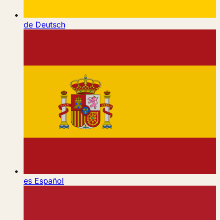
de
Deutsch
es
Español