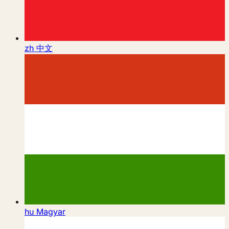
zh
中文
hu
Magyar