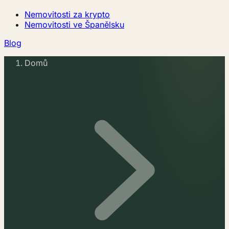
Nemovitosti za krypto
Nemovitosti ve Španělsku
Blog
Domů