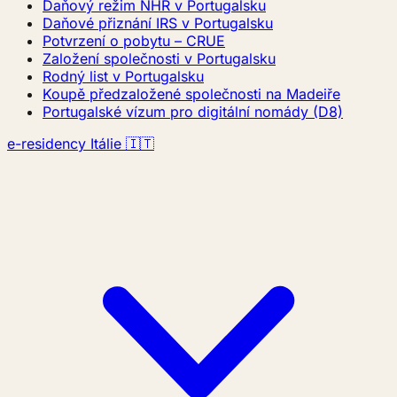
Daňový režim NHR v Portugalsku
Daňové přiznání IRS v Portugalsku
Potvrzení o pobytu – CRUE
Založení společnosti v Portugalsku
Rodný list v Portugalsku
Koupě předzaložené společnosti na Madeiře
Portugalské vízum pro digitální nomády (D8)
e-residency Itálie 🇮🇹