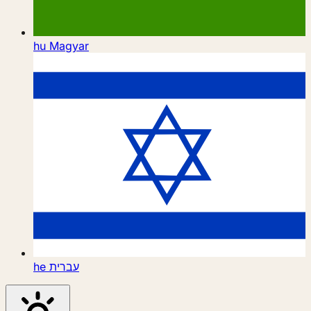
hu
Magyar
he
עברית