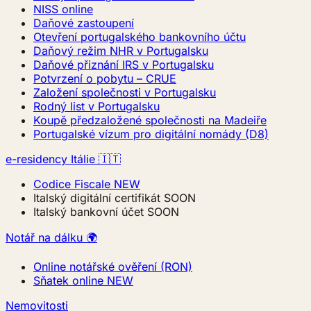
NISS online
Daňové zastoupení
Otevření portugalského bankovního účtu
Daňový režim NHR v Portugalsku
Daňové přiznání IRS v Portugalsku
Potvrzení o pobytu – CRUE
Založení společnosti v Portugalsku
Rodný list v Portugalsku
Koupě předzaložené společnosti na Madeiře
Portugalské vízum pro digitální nomády (D8)
e-residency Itálie 🇮🇹
Codice Fiscale
NEW
Italský digitální certifikát
SOON
Italský bankovní účet
SOON
Notář na dálku 🌍
Online notářské ověření (RON)
Sňatek online
NEW
Nemovitosti