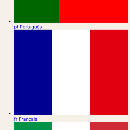
pt
Português
fr
Français