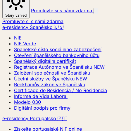
Promluvte si s námi zdarma
Starý vzhled
Promluvte si s námi zdarma
e-residency Španělsko 🇪🇸
NIE
NIE Verde
Španělské číslo sociálního zabezpečení
Otevření španělského bankovního účtu
Španělský digitální certifikát
Registrace Autónomo ve Španělsku
NEW
Založení společnosti ve Španělsku
Účetní služby ve Španělsku
NEW
Beckhamův zákon ve Španělsku
Certificado de Residencia / No Residencia
Informe de Vida Laboral
Modelo 030
Digitální podpis pro firmy
e-residency Portugalsko 🇵🇹
Získejte portugalské NIF online