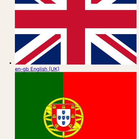
en-gb
English (UK)