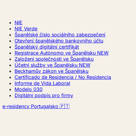
NIE
NIE Verde
Španělské číslo sociálního zabezpečení
Otevření španělského bankovního účtu
Španělský digitální certifikát
Registrace Autónomo ve Španělsku
NEW
Založení společnosti ve Španělsku
Účetní služby ve Španělsku
NEW
Beckhamův zákon ve Španělsku
Certificado de Residencia / No Residencia
Informe de Vida Laboral
Modelo 030
Digitální podpis pro firmy
e-residency Portugalsko 🇵🇹