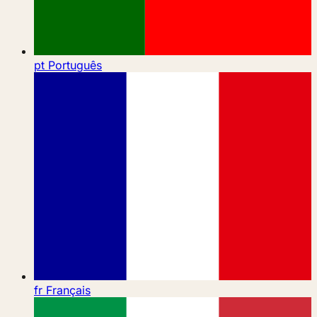
pt
Português
fr
Français