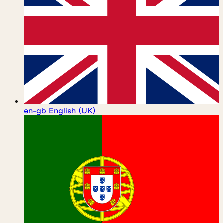
en-gb
English (UK)