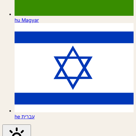
hu
Magyar
he
עברית