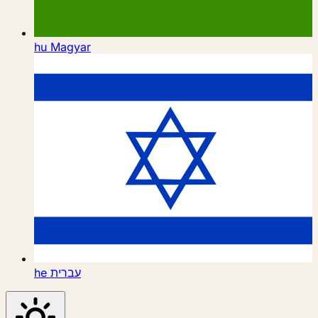
hu
Magyar
he
עברית