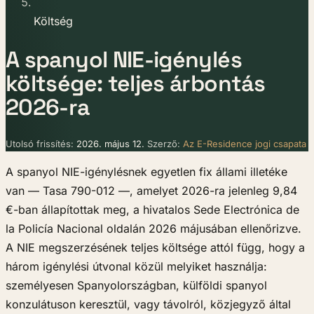
Költség
A spanyol NIE-igénylés
költsége: teljes árbontás
2026-ra
Utolsó frissítés:
2026. május 12.
Szerző:
Az E-Residence jogi csapata
A spanyol NIE-igénylésnek egyetlen fix állami illetéke
van — Tasa 790-012 —, amelyet 2026-ra jelenleg 9,84
€-ban állapítottak meg, a hivatalos Sede Electrónica de
la Policía Nacional oldalán 2026 májusában ellenőrizve.
A NIE megszerzésének teljes költsége attól függ, hogy a
három igénylési útvonal közül melyiket használja:
személyesen Spanyolországban, külföldi spanyol
konzulátuson keresztül, vagy távolról, közjegyző által