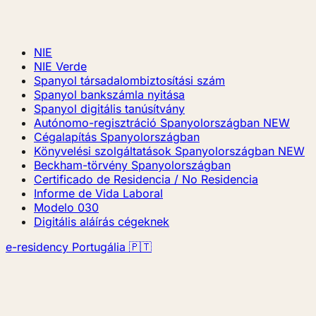
NIE
NIE Verde
Spanyol társadalombiztosítási szám
Spanyol bankszámla nyitása
Spanyol digitális tanúsítvány
Autónomo-regisztráció Spanyolországban
NEW
Cégalapítás Spanyolországban
Könyvelési szolgáltatások Spanyolországban
NEW
Beckham-törvény Spanyolországban
Certificado de Residencia / No Residencia
Informe de Vida Laboral
Modelo 030
Digitális aláírás cégeknek
e-residency Portugália 🇵🇹