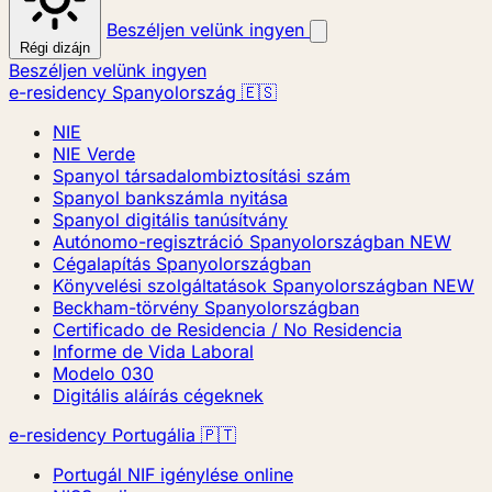
Beszéljen velünk ingyen
Régi dizájn
Beszéljen velünk ingyen
e-residency Spanyolország 🇪🇸
NIE
NIE Verde
Spanyol társadalombiztosítási szám
Spanyol bankszámla nyitása
Spanyol digitális tanúsítvány
Autónomo-regisztráció Spanyolországban
NEW
Cégalapítás Spanyolországban
Könyvelési szolgáltatások Spanyolországban
NEW
Beckham-törvény Spanyolországban
Certificado de Residencia / No Residencia
Informe de Vida Laboral
Modelo 030
Digitális aláírás cégeknek
e-residency Portugália 🇵🇹
Portugál NIF igénylése online