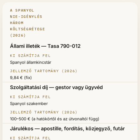
A SPANYOL
NIE-IGÉNYLÉS
HÁROM
KÖLTSÉGRÉTEGE
(2026)
KÖLTSÉGRÉTEG
Állami illeték — Tasa 790-012
KI SZÁMÍTJA FEL
Spanyol államkincstár
JELLEMZŐ TARTOMÁNY (2026)
9,84 € (fix)
Szolgáltatási díj — gestor vagy ügyvéd
Spanyol szakember
100–500 € (a hatókörtől és az útvonaltól függ)
Járulékos — apostille, fordítás, közjegyző, futár