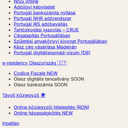
NISS online
Adóügyi képviselet
Portugál bankszámla nyitása
Portugál NHR adórendszer
Portugál IRS adóbevallás
Tartózkodási igazolás – CRUE
Cégalapítás Portugáliában
Születési anyakönyvi kivonat Portugáliában
Kész cég vásárlása Madeirán
Portugál digitálisnomád-vízum (D8)
e-residency Olaszország 🇮🇹
Codice Fiscale
NEW
Olasz digitális tanúsítvány
SOON
Olasz bankszámla
SOON
Távoli közjegyző 🌍
Online közjegyzői hitelesítés (RON)
Online házasságkötés
NEW
Ingatlan