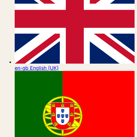
en-gb
English (UK)