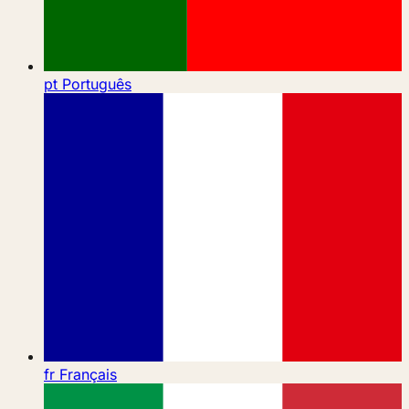
pt
Português
fr
Français