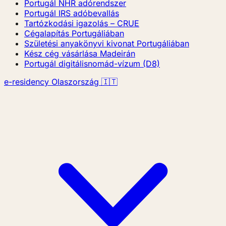
Portugál NHR adórendszer
Portugál IRS adóbevallás
Tartózkodási igazolás – CRUE
Cégalapítás Portugáliában
Születési anyakönyvi kivonat Portugáliában
Kész cég vásárlása Madeirán
Portugál digitálisnomád-vízum (D8)
e-residency Olaszország 🇮🇹