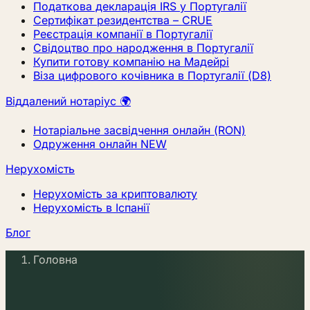
Податкова декларація IRS у Португалії
Сертифікат резидентства – CRUE
Реєстрація компанії в Португалії
Свідоцтво про народження в Португалії
Купити готову компанію на Мадейрі
Віза цифрового кочівника в Португалії (D8)
Віддалений нотаріус 🌍
Нотаріальне засвідчення онлайн (RON)
Одруження онлайн
NEW
Нерухомість
Нерухомість за криптовалюту
Нерухомість в Іспанії
Блог
Головна