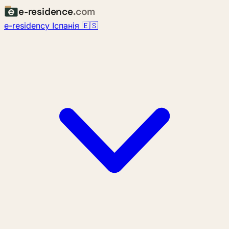
e-residence
.com
e-residency Іспанія 🇪🇸