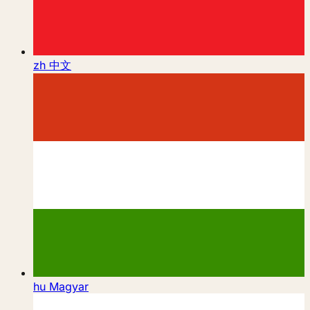
zh
中文
hu
Magyar