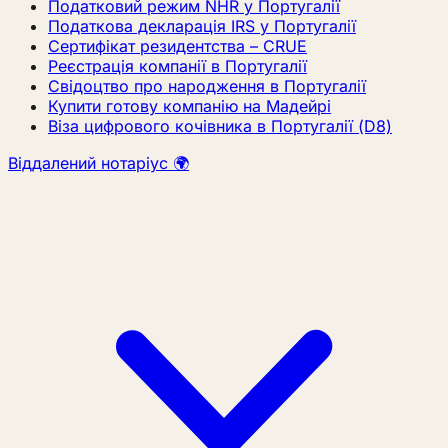
Податковий режим NHR у Португалії
Податкова декларація IRS у Португалії
Сертифікат резидентства – CRUE
Реєстрація компанії в Португалії
Свідоцтво про народження в Португалії
Купити готову компанію на Мадейрі
Віза цифрового кочівника в Португалії (D8)
Віддалений нотаріус 🌍