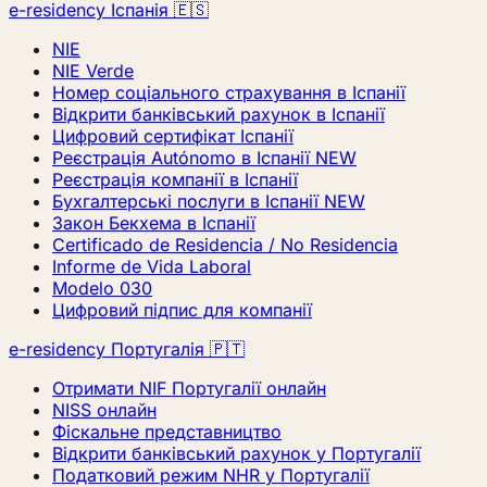
e-residency Іспанія 🇪🇸
NIE
NIE Verde
Номер соціального страхування в Іспанії
Відкрити банківський рахунок в Іспанії
Цифровий сертифікат Іспанії
Реєстрація Autónomo в Іспанії
NEW
Реєстрація компанії в Іспанії
Бухгалтерські послуги в Іспанії
NEW
Закон Бекхема в Іспанії
Certificado de Residencia / No Residencia
Informe de Vida Laboral
Modelo 030
Цифровий підпис для компанії
e-residency Португалія 🇵🇹
Отримати NIF Португалії онлайн
NISS онлайн
Фіскальне представництво
Відкрити банківський рахунок у Португалії
Податковий режим NHR у Португалії