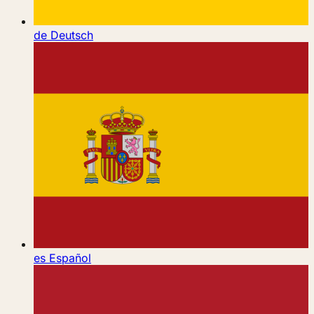
de
Deutsch
es
Español