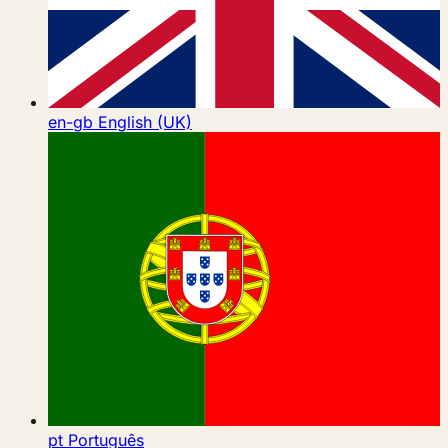
en-gb
English (UK)
pt
Português