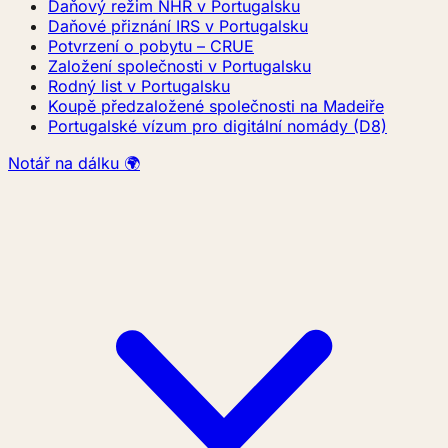
Daňový režim NHR v Portugalsku
Daňové přiznání IRS v Portugalsku
Potvrzení o pobytu – CRUE
Založení společnosti v Portugalsku
Rodný list v Portugalsku
Koupě předzaložené společnosti na Madeiře
Portugalské vízum pro digitální nomády (D8)
Notář na dálku 🌍