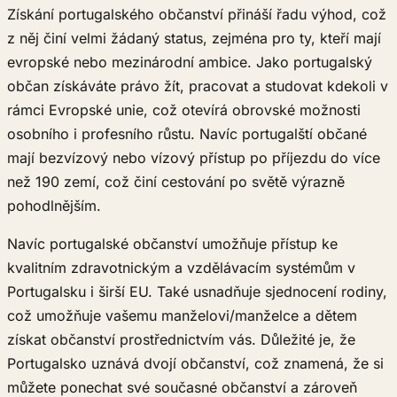
Získání portugalského občanství přináší řadu výhod, což
z něj činí velmi žádaný status, zejména pro ty, kteří mají
evropské nebo mezinárodní ambice. Jako portugalský
občan získáváte právo žít, pracovat a studovat kdekoli v
rámci Evropské unie, což otevírá obrovské možnosti
osobního i profesního růstu. Navíc portugalští občané
mají bezvízový nebo vízový přístup po příjezdu do více
než 190 zemí, což činí cestování po světě výrazně
pohodlnějším.
Navíc portugalské občanství umožňuje přístup ke
kvalitním zdravotnickým a vzdělávacím systémům v
Portugalsku i širší EU. Také usnadňuje sjednocení rodiny,
což umožňuje vašemu manželovi/manželce a dětem
získat občanství prostřednictvím vás. Důležité je, že
Portugalsko uznává dvojí občanství, což znamená, že si
můžete ponechat své současné občanství a zároveň