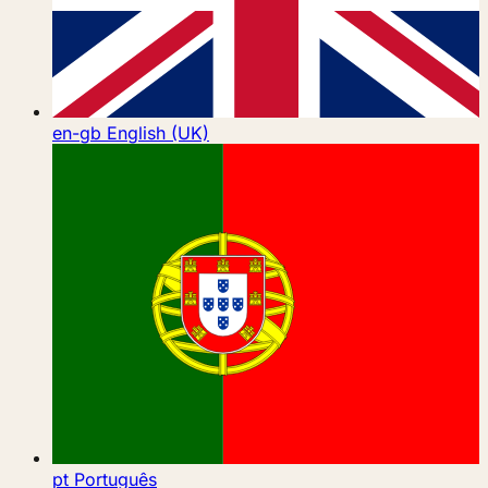
en-gb
English (UK)
pt
Português