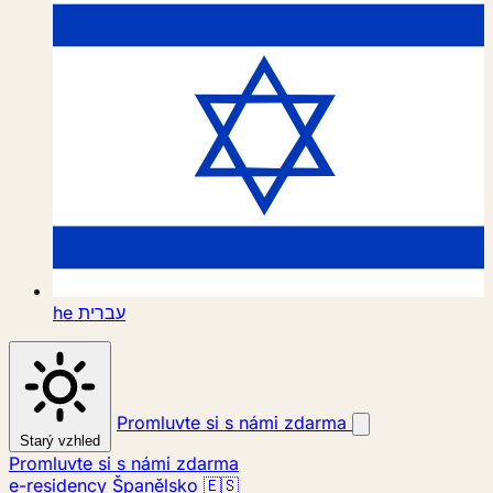
he
עברית
Promluvte si s námi zdarma
Starý vzhled
Promluvte si s námi zdarma
e-residency Španělsko 🇪🇸