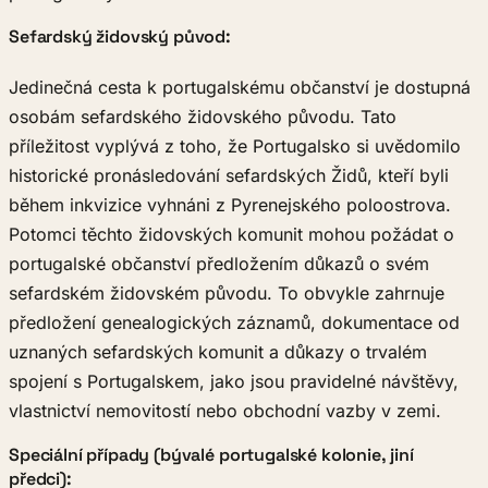
Sefardský židovský původ:
Jedinečná cesta k portugalskému občanství je dostupná
osobám sefardského židovského původu. Tato
příležitost vyplývá z toho, že Portugalsko si uvědomilo
historické pronásledování sefardských Židů, kteří byli
během inkvizice vyhnáni z Pyrenejského poloostrova.
Potomci těchto židovských komunit mohou požádat o
portugalské občanství předložením důkazů o svém
sefardském židovském původu. To obvykle zahrnuje
předložení genealogických záznamů, dokumentace od
uznaných sefardských komunit a důkazy o trvalém
spojení s Portugalskem, jako jsou pravidelné návštěvy,
vlastnictví nemovitostí nebo obchodní vazby v zemi.
Speciální případy (bývalé portugalské kolonie, jiní
předci):