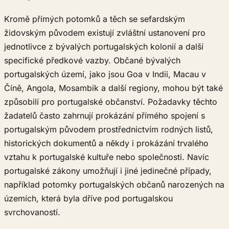
Kromě přímých potomků a těch se sefardským
židovským původem existují zvláštní ustanovení pro
jednotlivce z bývalých portugalských kolonií a další
specifické předkové vazby. Občané bývalých
portugalských území, jako jsou Goa v Indii, Macau v
Číně, Angola, Mosambik a další regiony, mohou být také
způsobilí pro portugalské občanství. Požadavky těchto
žadatelů často zahrnují prokázání přímého spojení s
portugalským původem prostřednictvím rodných listů,
historických dokumentů a někdy i prokázání trvalého
vztahu k portugalské kultuře nebo společnosti. Navíc
portugalské zákony umožňují i jiné jedinečné případy,
například potomky portugalských občanů narozených na
územích, která byla dříve pod portugalskou
svrchovaností.