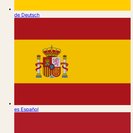
de
Deutsch
es
Español