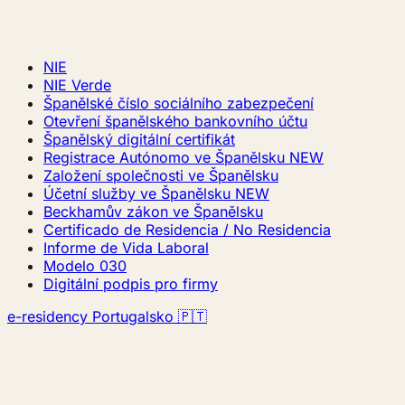
NIE
NIE Verde
Španělské číslo sociálního zabezpečení
Otevření španělského bankovního účtu
Španělský digitální certifikát
Registrace Autónomo ve Španělsku
NEW
Založení společnosti ve Španělsku
Účetní služby ve Španělsku
NEW
Beckhamův zákon ve Španělsku
Certificado de Residencia / No Residencia
Informe de Vida Laboral
Modelo 030
Digitální podpis pro firmy
e-residency Portugalsko 🇵🇹