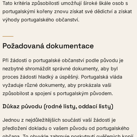
Tato kritéria způsobilosti umožňují široké škále osob s
portugalskými kořeny znovu získat své dědictví a získat
výhody portugalského občanství.
Požadovaná dokumentace
Při žádosti o portugalské občanství podle původu je
nezbytné shromáždit správné dokumenty, aby byl
proces žádosti hladký a úspěšný. Portugalská vláda
vyžaduje různé dokumenty, aby prokázala vaši
způsobilost a spojení s portugalským původem.
Důkaz původu (rodné listy, oddací listy)
Jednou z nejdůležitějších součástí vaší žádosti je
předložení dokladu o vašem původu od portugalského
občana. To obvykle zahrnuje poskytnutí ověřených kopií