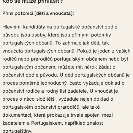
Kdo se může přihlásit?
Přímí potomci (děti a vnoučata):
Hlavními kandidáty na portugalské občanství podle
původu jsou osoby, které jsou přímými potomky
portugalských občanů. To zahrnuje jak děti, tak
vnoučata portugalských občanů. Pokud je jeden z vašich
rodičů nebo prarodičů portugalským občanem nebo byl
portugalským občanem, můžete mít nárok žádat o
občanství podle původu. U dětí portugalských občanů je
proces poměrně jednoduchý, často vyžaduje doklad o
občanství rodiče a rodný list žadatele. U vnoučat je
proces o něco složitější, vyžaduje nejen doklad o
portugalském občanství prarodičů, ale také
dokumentaci, která prokazuje trvalé spojení mezi
žadatelem a Portugalskem, například znalost
portugalštiny.