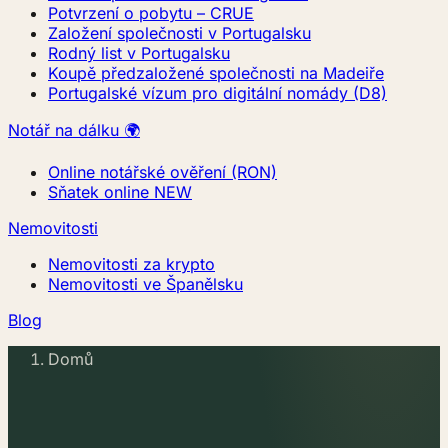
Potvrzení o pobytu – CRUE
Založení společnosti v Portugalsku
Rodný list v Portugalsku
Koupě předzaložené společnosti na Madeiře
Portugalské vízum pro digitální nomády (D8)
Notář na dálku 🌍
Online notářské ověření (RON)
Sňatek online
NEW
Nemovitosti
Nemovitosti za krypto
Nemovitosti ve Španělsku
Blog
Domů