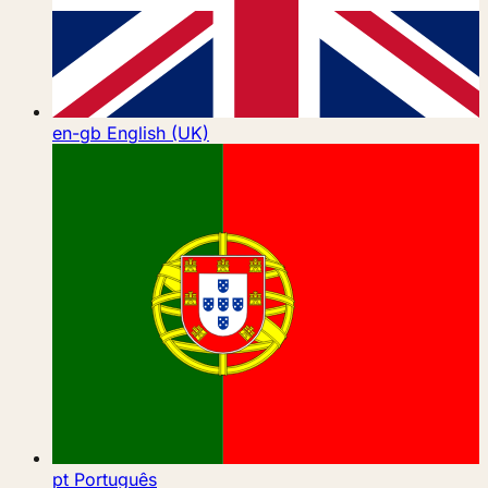
en-gb
English (UK)
pt
Português