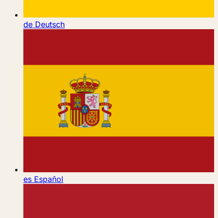
de
Deutsch
es
Español