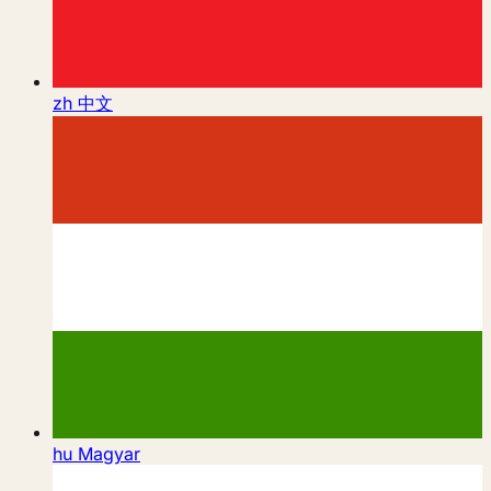
zh
中文
hu
Magyar