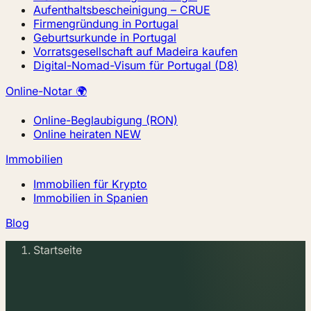
Aufenthaltsbescheinigung – CRUE
Firmengründung in Portugal
Geburtsurkunde in Portugal
Vorratsgesellschaft auf Madeira kaufen
Digital-Nomad-Visum für Portugal (D8)
Online-Notar 🌍
Online-Beglaubigung (RON)
Online heiraten
NEW
Immobilien
Immobilien für Krypto
Immobilien in Spanien
Blog
Startseite