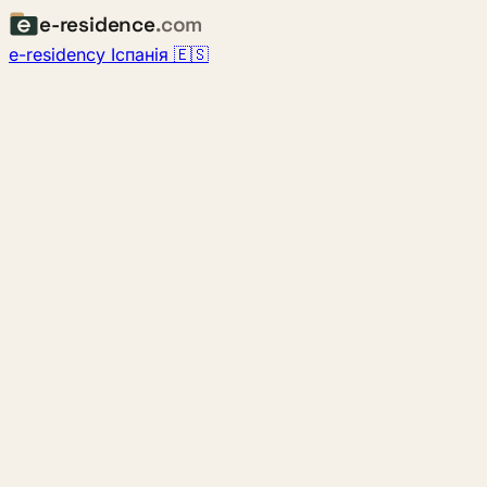
e-residence
.com
e-residency Іспанія 🇪🇸