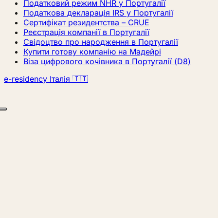
Податковий режим NHR у Португалії
Податкова декларація IRS у Португалії
Сертифікат резидентства – CRUE
Реєстрація компанії в Португалії
Свідоцтво про народження в Португалії
Купити готову компанію на Мадейрі
Віза цифрового кочівника в Португалії (D8)
e-residency Італія 🇮🇹