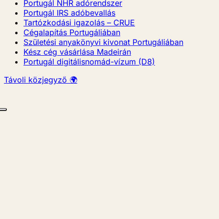
Portugál NHR adórendszer
Portugál IRS adóbevallás
Tartózkodási igazolás – CRUE
Cégalapítás Portugáliában
Születési anyakönyvi kivonat Portugáliában
Kész cég vásárlása Madeirán
Portugál digitálisnomád-vízum (D8)
Távoli közjegyző 🌍