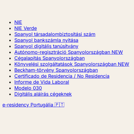
NIE
NIE Verde
Spanyol társadalombiztosítási szám
Spanyol bankszámla nyitása
Spanyol digitális tanúsítvány
Autónomo-regisztráció Spanyolországban
NEW
Cégalapítás Spanyolországban
Könyvelési szolgáltatások Spanyolországban
NEW
Beckham-törvény Spanyolországban
Certificado de Residencia / No Residencia
Informe de Vida Laboral
Modelo 030
Digitális aláírás cégeknek
e-residency Portugália 🇵🇹