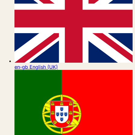
en-gb
English (UK)