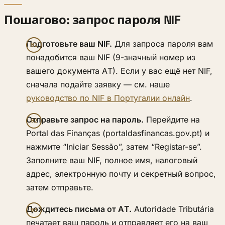
Пошагово: запрос пароля NIF
Подготовьте ваш NIF.
Для запроса пароля вам
понадобится ваш NIF (9-значный номер из
вашего документа AT). Если у вас ещё нет NIF,
сначала подайте заявку — см. наше
руководство по NIF в Португалии онлайн
.
Отправьте запрос на пароль.
Перейдите на
Portal das Finanças (portaldasfinancas.gov.pt) и
нажмите “Iniciar Sessão”, затем “Registar-se”.
Заполните ваш NIF, полное имя, налоговый
адрес, электронную почту и секретный вопрос,
затем отправьте.
Дождитесь письма от AT.
Autoridade Tributária
печатает ваш пароль и отправляет его на ваш