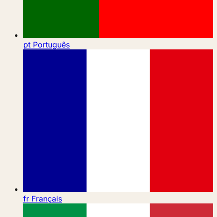
pt
Português
fr
Français