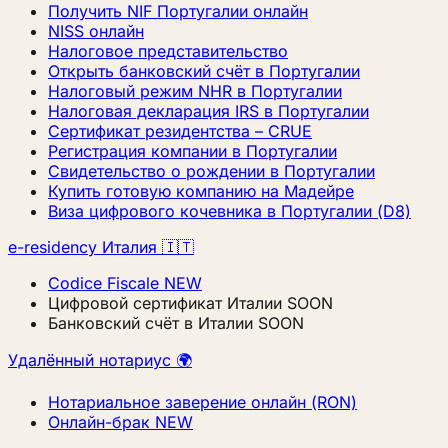
Получить NIF Португалии онлайн
NISS онлайн
Налоговое представительство
Открыть банковский счёт в Португалии
Налоговый режим NHR в Португалии
Налоговая декларация IRS в Португалии
Сертификат резидентства – CRUE
Регистрация компании в Португалии
Свидетельство о рождении в Португалии
Купить готовую компанию на Мадейре
Виза цифрового кочевника в Португалии (D8)
e-residency Италия 🇮🇹
Codice Fiscale
NEW
Цифровой сертификат Италии
SOON
Банковский счёт в Италии
SOON
Удалённый нотариус 🌍
Нотариальное заверение онлайн (RON)
Онлайн-брак
NEW