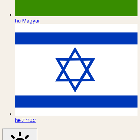
hu
Magyar
he
עברית