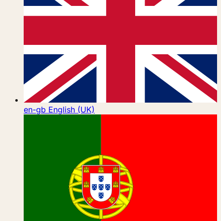
en-gb
English (UK)