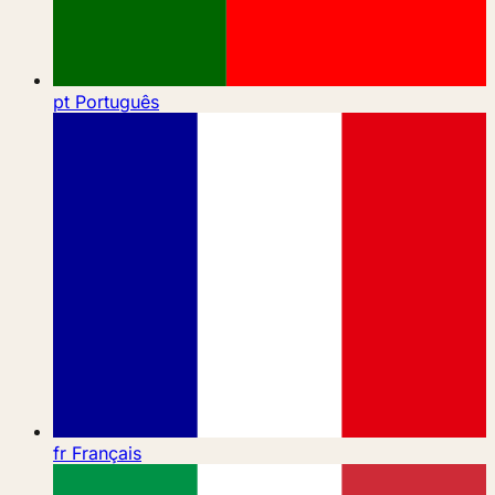
pt
Português
fr
Français