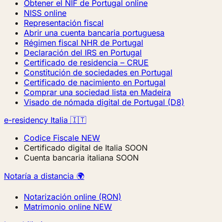
Obtener el NIF de Portugal online
NISS online
Representación fiscal
Abrir una cuenta bancaria portuguesa
Régimen fiscal NHR de Portugal
Declaración del IRS en Portugal
Certificado de residencia – CRUE
Constitución de sociedades en Portugal
Certificado de nacimiento en Portugal
Comprar una sociedad lista en Madeira
Visado de nómada digital de Portugal (D8)
e-residency Italia 🇮🇹
Codice Fiscale
NEW
Certificado digital de Italia
SOON
Cuenta bancaria italiana
SOON
Notaría a distancia 🌍
Notarización online (RON)
Matrimonio online
NEW