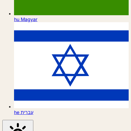
hu
Magyar
he
עברית