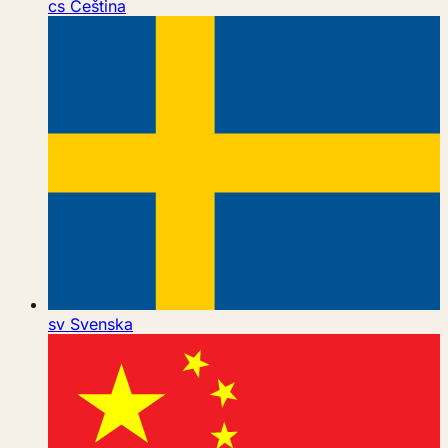
cs
Čeština
sv
Svenska